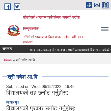
Skip to main content
पाँचपोखरी थाङपाल गाउँपालिका, बागमती-प्रदेश,
सिन्धुपाल्चोक
"पाँचपोखरी थाङ्पाल समृद्धिको आधार - पर्यटन, कृषि, वन र
जलाधार"
समाचार
आ.व २०८२/०८३ जेठ मसान्त सम्मको आयव्यायको विवरण र खर्चको फाँटबा
You are here
Home
» श्री गणेश आ.वि
श्री गणेश आ.वि
Submitted on:
Wed, 06/15/2022 - 16:46
विद्यालयको तह छनोट गर्नुहोस्:
आधारभुत
विद्यालयको प्रकार छनोट गर्नुहोस्: