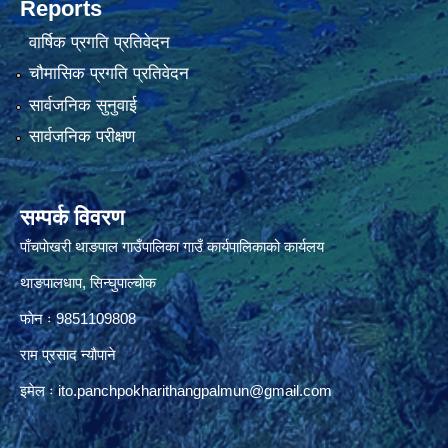
Reports
वार्षिक प्रगति प्रतिवेदन
चौमासिक प्रगति प्रतिवेदन
सार्वजनिक सुनुवाई
सार्वजनिक परीक्षण
सम्पर्क विवरण
पाँचपाेखरी थाङपाल गाउँपालिका गाउँ कार्यपालिकाको कार्यलय
थाङपालधाप, सिन्घुपाल्चाेक
फाेन ः 9851109808
राम प्रसाद न्याैपाने
इमेल ः
ito.panchpokharithangpalmun@gmail.com