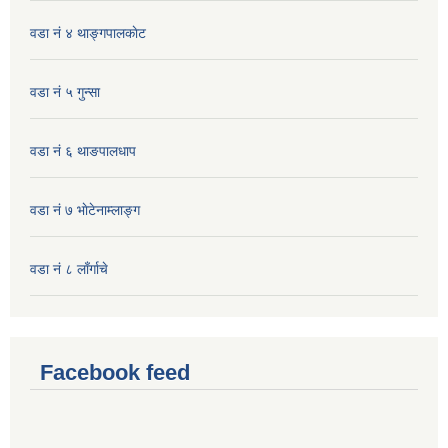
वडा नं ४ थाङ्गपालकाेट
वडा नं ५ गुन्सा
वडा नं ६ थाङपालधाप
वडा नं ७ भाेटेनाम्लाङ्ग
वडा नं ८ लाँर्गाचे
Facebook feed