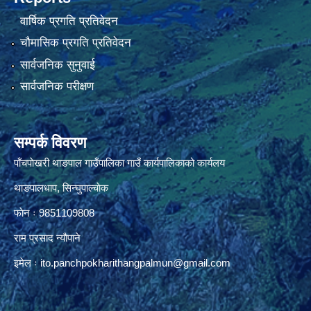
वार्षिक प्रगति प्रतिवेदन
चौमासिक प्रगति प्रतिवेदन
सार्वजनिक सुनुवाई
सार्वजनिक परीक्षण
सम्पर्क विवरण
पाँचपाेखरी थाङपाल गाउँपालिका गाउँ कार्यपालिकाको कार्यलय
थाङपालधाप, सिन्घुपाल्चाेक
फाेन ः 9851109808
राम प्रसाद न्याैपाने
इमेल ः
ito.panchpokharithangpalmun@gmail.com