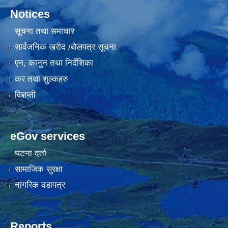
Notices
सूचना तथा समाचार
सार्वजनिक खरीद /बोलपत्र सूचना
एन, कानुन तथा निर्देशिका
कर तथा शुल्कहरु
विज्ञप्ती
eGov services
घटना दर्ता
सामाजिक सुरक्षा
नागरिक वडापत्र
Reports