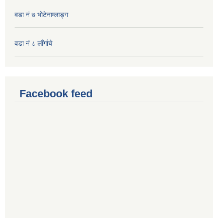
वडा नं ७ भाेटेनाम्लाङ्ग
वडा नं ८ लाँर्गाचे
Facebook feed