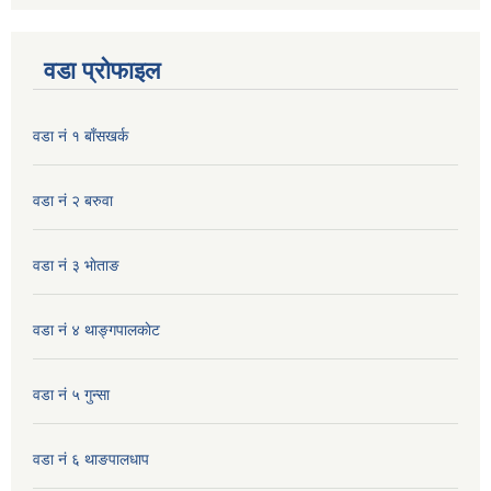
वडा प्रोफाइल
वडा नं १ बाँसखर्क
वडा नं २ बरुवा
वडा नं ३ भाेताङ
वडा नं ४ थाङ्गपालकाेट
वडा नं ५ गुन्सा
वडा नं ६ थाङपालधाप