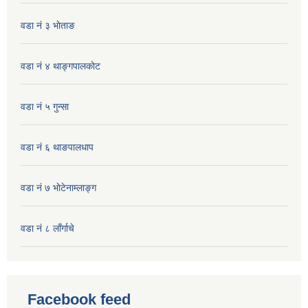
वडा नं ३ भाेताङ
वडा नं ४ थाङ्गपालकाेट
वडा नं ५ गुन्सा
वडा नं ६ थाङपालधाप
वडा नं ७ भाेटेनाम्लाङ्ग
वडा नं ८ लाँर्गाचे
Facebook feed