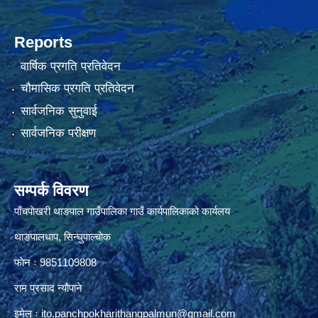
Reports
वार्षिक प्रगति प्रतिवेदन
चौमासिक प्रगति प्रतिवेदन
सार्वजनिक सुनुवाई
सार्वजनिक परीक्षण
सम्पर्क विवरण
पाँचपाेखरी थाङपाल गाउँपालिका गाउँ कार्यपालिकाको कार्यलय
थाङपालधाप, सिन्घुपाल्चाेक
फाेन ः 9851109808
राम प्रसाद न्याैपाने
इमेल ः
ito.panchpokharithangpalmun@gmail.com