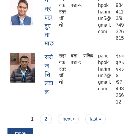
यक
वडा-५
hpok
984
त्र
स्तर
harim
411
बहा
चौँ
un5@
3/9
दुर
थाे
gmail.
749
com
326
ता
615
माङ
सहा
वडा सचिब
panc
९८०
सरो
यक
वडा-२
hpok
३२५
ज
स्तर
harim
४२३
सि
चौँ
un2@
४
लवा
थाे
gmail.
/97
com
493
ल
266
12
Pages
1
2
next ›
last »
more