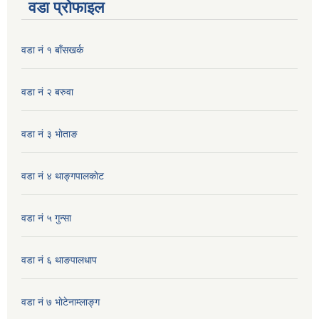
वडा प्रोफाइल
वडा नं १ बाँसखर्क
वडा नं २ बरुवा
वडा नं ३ भाेताङ
वडा नं ४ थाङ्गपालकाेट
वडा नं ५ गुन्सा
वडा नं ६ थाङपालधाप
वडा नं ७ भाेटेनाम्लाङ्ग