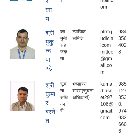
रो
र
mail.c
om
का
य
का
न्यायिक
ptrm.j
984
श्री
नुनी
समिति
udicia
356
मुकु
सह
lcom
402
न्द
जक
mittee
8
पा
र्ता
@gm
ail.co
ण्डे
m
सूच
भण्डारण
kuma
985
श्री
ना
शाखा(सुचना
rbasn
127
कुमा
अधि
अधिकारी)
et297
853
र
का
106@
0,
बस्ने
री
gmail.
974
com
932
त
660
6