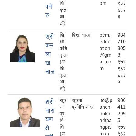
धि
om
९३२
पने
कृत
६६२
रु
आ
३
ठौं)
शि
शिक्षा शाखा
ptrm.
984
श्री
क्षा
educ
710
कम
अधि
ation
805
ला
कृत
@gm
3
ख
(अ
ail.co
९७४
धि
m
९३२
नाल
कृत
६६२
आ
५
ठौं)
सूच
सूचना
ito@p
986
श्री
ना
प्रविधि शाखा
anch
411
नारा
प्र
pokh
295
यण
वि
aritha
5
क्षे
धि
ngpal
९७४
(अ
mun.
९३२