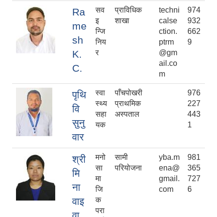
सव
प्राविधिक
techni
974
Ra
इ
शाखा
calse
932
me
न्जि
ction.
662
sh
निय
ptrm
9
K.
र
@gm
ail.co
C.
m
स्वा
पाँचपोखरी
976
पृथि
स्थ्य
प्राथमिक
227
वि
सहा
अस्पताल
443
सुनु
यक
1
वार
मनो
सामी
yba.m
981
श्री
सा
परियोजना
ena@
365
मि
मा
gmail.
727
ना
जि
com
6
वाइ
क
परा
वा