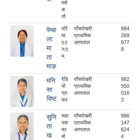
मर्श
क
र्ता
वरि
पाँचपोखरी
984
पेम्बा
ष्ठ
प्राथमिक
269
ला
ए.ए
अस्पताल
977
मा
न.ए
8
ता
म.
माङ
रेडि
पाँचपोखरी
982
मनि
यो
प्राथमिक
550
सा
ग्रा
अस्पताल
016
विष्ट
फर
3
सहा
पाँचपोखरी
986
सुनि
यक
प्राथमिक
147
ता
फा
अस्पताल
624
ख
र्मा
4