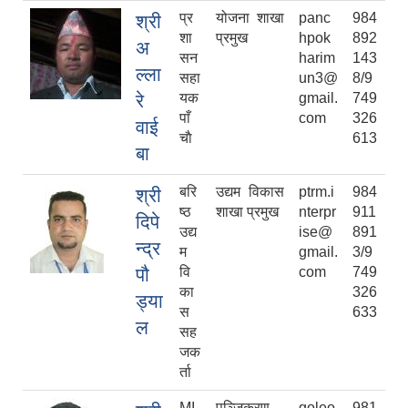
प्र
योजना शाखा
panc
984
श्री
शा
प्रमुख
hpok
892
अ
सन
harim
143
ल्ला
सहा
un3@
8/9
रे
यक
gmail.
749
पाँ
com
326
वाई
चाै
613
बा
बरि
उद्यम विकास
ptrm.i
984
श्री
ष्‍ठ
शाखा प्रमुख
nterpr
911
दिपे
उद्य
ise@
891
न्द्र
म
gmail.
3/9
पौ
वि
com
749
का
326
ड्या
स
633
ल
सह
जक
र्ता
MI
पञ्जिकरण
goleo
981