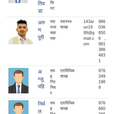
तिव
सि
स्ट
डा
स्वा
स्वास्थ्य
143ar
986
अरु
स्थ्य
शाखा
un19
036
ण
सहा
99@g
850
पुरी
यक
mail.c
6 ,
om
981
386
483
1
सव
प्राविधिक
976
अ
इ
शाखा
349
न्जु
न्जि
198
पहि
निय
9
र
सव
प्राविधिक
976
निर्म
इ
शाखा
660
ल