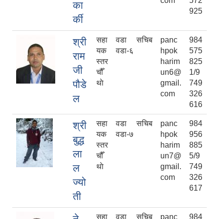
com
572
का
925
र्की
सहा
वडा सचिब
panc
984
श्री
यक
वडा-६
hpok
575
राम
स्तर
harim
825
जी
चौँ
un6@
1/9
पौडे
थाे
gmail.
749
com
326
ल
616
सहा
वडा सचिब
panc
984
श्री
यक
वडा-७
hpok
956
बुद्ध
स्तर
harim
885
ला
चौँ
un7@
5/9
ल
थाे
gmail.
749
com
326
ज्यो
617
ती
सहा
वडा सचिब
panc
984
ने