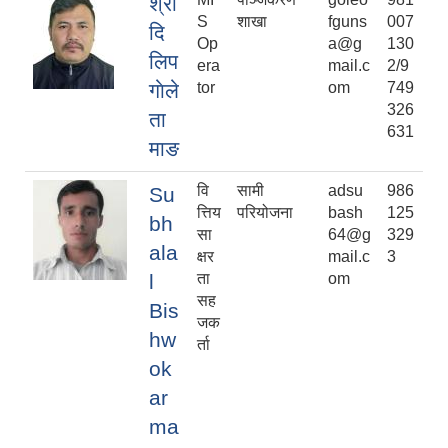
श्री
S
शाखा
fguns
007
दि
Op
a@g
130
लिप
era
mail.c
2/9
गाेले
tor
om
749
326
ता
631
माङ
वि
सामी
adsu
986
Su
त्तिय
परियोजना
bash
125
bh
सा
64@g
329
ala
क्षर
mail.c
3
l
ता
om
सह
Bis
जक
hw
र्ता
ok
ar
ma