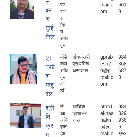
ल
प्र
mail.c
661
क्ष्म
शाा
om
9
ण
स
कि
कुई
य
केल
अधि
कृत
मेडि
पाँचपोखरी
gprab
984
डा.
कल
प्राथमिक
esh2
368
प्रबे
अधि
अस्पताल
0@g
687
श
कृत
mail.c
3
गजु
आ
om
ठौँ
रेल
ले
आर्थिक
ptrm.l
984
श्री
खा
प्रशासन
ekhas
329
वि
अधि
शाखा
hakh
938
क्र
कृत
a@g
6,
म
(अ
mail.c
९७४