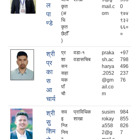
ल
कृत
mail.c
0
पा
(अ
om
९७४
धि
९३२
ण्डे
कृत
६६०
छैठौँ
०
)
प्र
वडा-१
praka
+97
श्री
शा
वडासचिब
sh.ac
798
प्र
सन
harya
496
का
सहा
.2052
237
स
यक
@gm
76
पाँ
ail.co
आ
चाै
m
चार्य
सव
प्राविधिक
susim
984
श्री
इ
शाखा
rokay
855
सु
न्जि
a558
826
शिम
निय
2@g
7