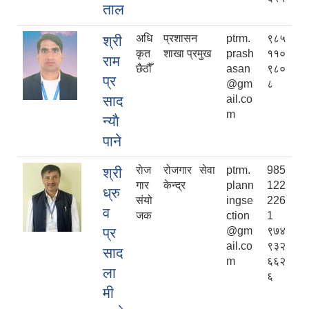
ताल
अधि
प्रशासन
ptrm.
९८५
श्री
कृत
शाखा प्रमुख
prash
११०
राम
छैठौँ
asan
९८०
प्र
@gm
८
साद
ail.co
m
न्याै
पाने
राेज
रोजगार सेवा
ptrm.
985
श्री
गार
केन्द्र
plann
122
ध्रु
संयो
ingse
226
व
जक
ction
1
प्र
@gm
९७४
ail.co
९३२
साद
m
६६२
ला
६
मी