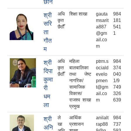
छाने
अधि
शिक्षा शाखा
gauta
984
श्री
कृत
msarit
181
सरि
छैठौँ
a887
541
ता
@gm
1
गौत
ail.co
m
म
अधि
महिला
ptrm.s
984
श्री
कृत
बालबालिका
ociald
374
दिपा
छैठौँ
तथा जेष्‍ट
evelo
040
कुमा
नागरिक/
pmen
1/9
री
सामाजिक
t@gm
749
विकास/
ail.co
326
धम
राजश्‍व शाखा
m
639
ला
प्रमुख
ले
आर्थिक
anilalt
984
श्री
खा
प्रशासन
rap88
737
अनि
अधि
शाखा
9@g
593