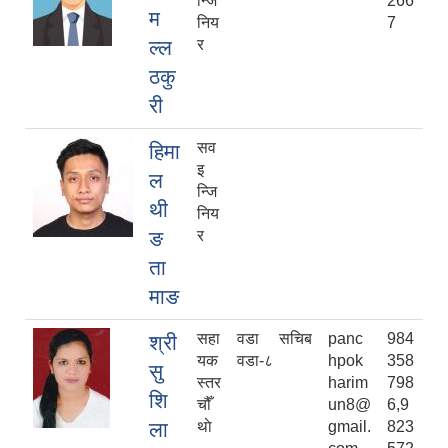
न्जि
266
म
निय
7
ल्ल
र
ठकु
री
सव
हिमा
इ
ल
न्जि
थी
निय
ङ
र
ता
माङ
सहा
वडा सचिब
panc
984
श्री
यक
वडा-८
hpok
358
सु
स्तर
harim
798
शि
चौँ
un8@
6,9
ला
थाे
gmail.
823