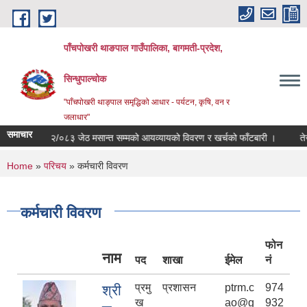
Skip to main content
पाँचपोखरी थाङपाल गाउँपालिका, बागमती-प्रदेश,
सिन्धुपाल्चोक
"पाँचपोखरी थाङ्पाल समृद्धिको आधार - पर्यटन, कृषि, वन र
जलाधार"
समाचार
२०८२/०८३ जेठ मसान्त सम्मको आयव्यायको विवरण र खर्चको फाँटबारी ।
तेस्रो त्रै
You are here
Home
»
परिचय
» कर्मचारी विवरण
कर्मचारी विवरण
फोन
नाम
पद
शाखा
ईमेल
नं
प्रमु
प्रशासन
ptrm.c
974
श्री
ख
ao@g
932