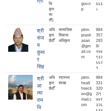
त्री
धि
gov.n
६६३
कृत
p
८
सा
तौं)
अधि
सामाजिक
ptrm.
984
श्री
कृत
विकास
prash
357
संज
छैठौँ
अधिकृत
asan
293
य
@gm
8/
कुमा
ail.co
९७४
m
९३२
र
६६२
सिंह
१
अधि
स्वास्थ्य
ptrm.
984
श्री
कृत
शाखा
healt
331
आ
छैठौँ
hsecti
320
त्मा
on@g
2/९
राम
mail.c
७४९
om
३२६
धि
६२२