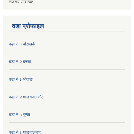
रोजगार सम्बन्धित
वडा प्रोफाइल
वडा नं १ बाँसखर्क
वडा नं २ बरुवा
वडा नं ३ भाेताङ
वडा नं ४ थाङ्गपालकाेट
वडा नं ५ गुन्सा
वडा नं ६ थाङपालधाप