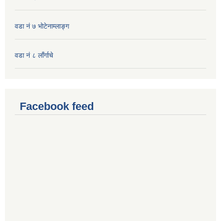
वडा नं ७ भाेटेनाम्लाङ्ग
वडा नं ८ लाँर्गाचे
Facebook feed