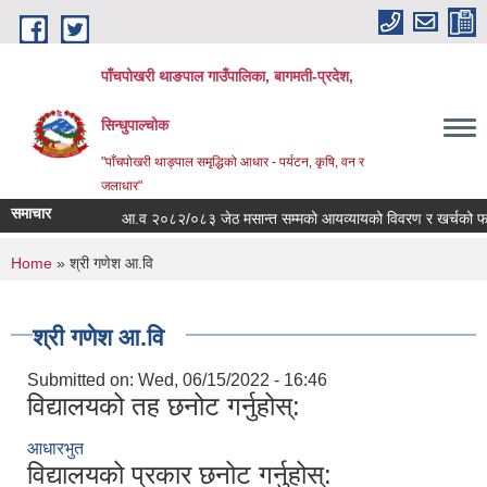
Skip to main content
पाँचपोखरी थाङपाल गाउँपालिका, बागमती-प्रदेश,
सिन्धुपाल्चोक
"पाँचपोखरी थाङ्पाल समृद्धिको आधार - पर्यटन, कृषि, वन र
जलाधार"
समाचार
आ.व २०८२/०८३ जेठ मसान्त सम्मको आयव्यायको विवरण र खर्चको फाँटबार
You are here
Home
» श्री गणेश आ.वि
श्री गणेश आ.वि
Submitted on:
Wed, 06/15/2022 - 16:46
विद्यालयको तह छनोट गर्नुहोस्:
आधारभुत
विद्यालयको प्रकार छनोट गर्नुहोस्: