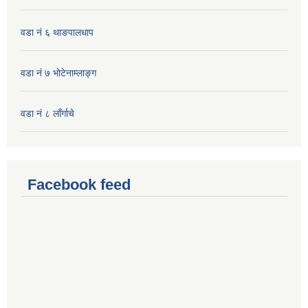
वडा नं ६ थाङपालधाप
वडा नं ७ भाेटेनाम्लाङ्ग
वडा नं ८ लाँर्गाचे
Facebook feed