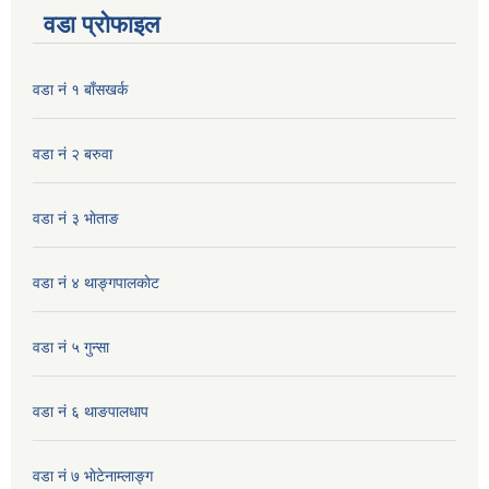
वडा प्रोफाइल
वडा नं १ बाँसखर्क
वडा नं २ बरुवा
वडा नं ३ भाेताङ
वडा नं ४ थाङ्गपालकाेट
वडा नं ५ गुन्सा
वडा नं ६ थाङपालधाप
वडा नं ७ भाेटेनाम्लाङ्ग