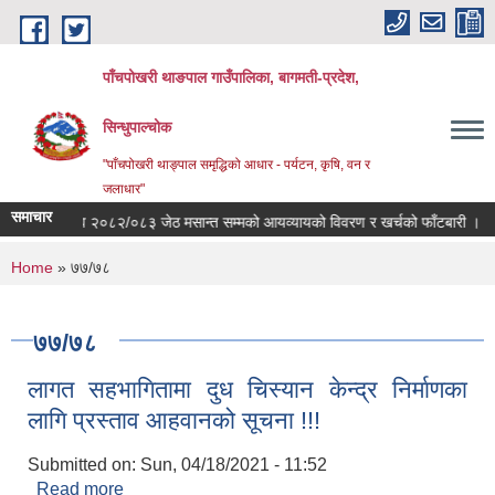
Skip to main content
पाँचपोखरी थाङपाल गाउँपालिका, बागमती-प्रदेश,
सिन्धुपाल्चोक
"पाँचपोखरी थाङ्पाल समृद्धिको आधार - पर्यटन, कृषि, वन र
जलाधार"
समाचार
आ.व २०८२/०८३ जेठ मसान्त सम्मको आयव्यायको विवरण र खर्चको फाँटबारी ।
त
You are here
Home
» ७७/७८
७७/७८
लागत सहभागितामा दुध चिस्यान केन्द्र निर्माणका
लागि प्रस्ताव आहवानको सूचना !!!
Submitted on:
Sun, 04/18/2021 - 11:52
Read more
about लागत सहभागितामा दुध चिस्यान केन्द्र निर्माणका