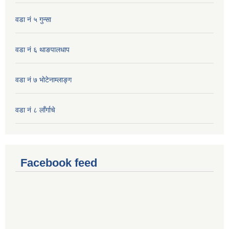
वडा नं ५ गुन्सा
वडा नं ६ थाङपालधाप
वडा नं ७ भाेटेनाम्लाङ्ग
वडा नं ८ लाँर्गाचे
Facebook feed