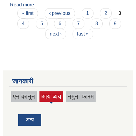
Read more
about उच्च सर्तकक साथ रहनका लागि पालिकाको अनुरोध
Pages
।
« first
‹ previous
1
2
3
4
5
6
7
8
9
next ›
last »
जानकारी
एन कानुन
आय व्यय
नमुना फारम
(active
tab)
अन्य