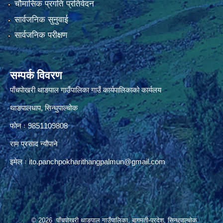
चौमासिक प्रगति प्रतिवेदन
सार्वजनिक सुनुवाई
सार्वजनिक परीक्षण
सम्पर्क विवरण
पाँचपाेखरी थाङपाल गाउँपालिका गाउँ कार्यपालिकाको कार्यलय
थाङपालधाप, सिन्घुपाल्चाेक
फाेन ः 9851109808
राम प्रसाद न्याैपाने
इमेल ः
ito.panchpokharithangpalmun@gmail.com
© 2026 पाँचपोखरी थाङपाल गाउँपालिका, बागमती-प्रदेश, सिन्धुपाल्चोक