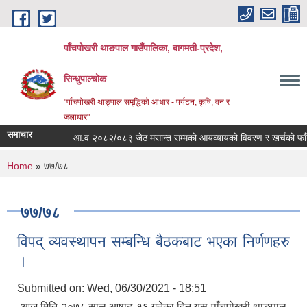
Skip to main content
पाँचपोखरी थाङपाल गाउँपालिका, बागमती-प्रदेश,
सिन्धुपाल्चोक
"पाँचपोखरी थाङ्पाल समृद्धिको आधार - पर्यटन, कृषि, वन र
जलाधार"
समाचार
आ.व २०८२/०८३ जेठ मसान्त सम्मको आयव्यायको विवरण र खर्चको फाँटबारी
You are here
Home
» ७७/७८
७७/७८
विपद् व्यवस्थापन सम्बन्धि बैठकबाट भएका निर्णणहरु
।
Submitted on:
Wed, 06/30/2021 - 18:51
आज मिति २०७८ साल आषाढ १६ गतेका दिन यस पाँचपोखरी थाङ्पाल