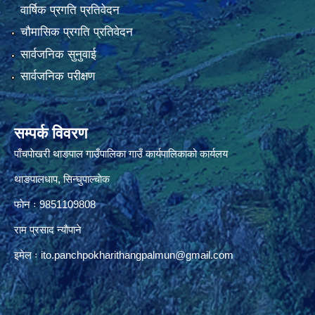
वार्षिक प्रगति प्रतिवेदन
चौमासिक प्रगति प्रतिवेदन
सार्वजनिक सुनुवाई
सार्वजनिक परीक्षण
सम्पर्क विवरण
पाँचपाेखरी थाङपाल गाउँपालिका गाउँ कार्यपालिकाको कार्यलय
थाङपालधाप, सिन्घुपाल्चाेक
फाेन ः 9851109808
राम प्रसाद न्याैपाने
इमेल ः
ito.panchpokharithangpalmun@gmail.com