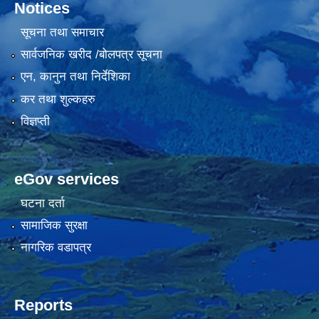
Notices
सूचना तथा समाचार
सार्वजनिक खरीद /बोलपत्र सूचना
एन, कानुन तथा निर्देशिका
कर तथा शुल्कहरु
विज्ञप्ती
eGov services
घटना दर्ता
सामाजिक सुरक्षा
नागरिक वडापत्र
Reports