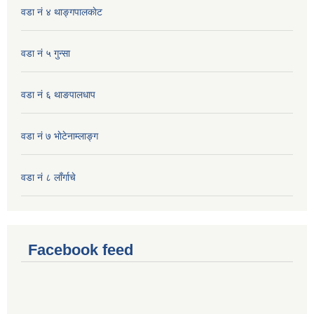
वडा नं ४ थाङ्गपालकाेट
वडा नं ५ गुन्सा
वडा नं ६ थाङपालधाप
वडा नं ७ भाेटेनाम्लाङ्ग
वडा नं ८ लाँर्गाचे
Facebook feed