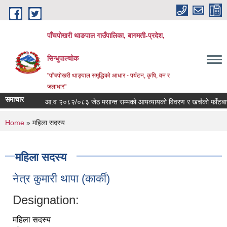
Skip to main content
पाँचपोखरी थाङपाल गाउँपालिका, बागमती-प्रदेश,
सिन्धुपाल्चोक
"पाँचपोखरी थाङ्पाल समृद्धिको आधार - पर्यटन, कृषि, वन र
जलाधार"
समाचार
आ.व २०८२/०८३ जेठ मसान्त सम्मको आयव्यायको विवरण र खर्चको फाँटबारी ।
You are here
Home
» महिला सदस्य
महिला सदस्य
नेत्र कुमारी थापा (कार्की)
Designation:
महिला सदस्य