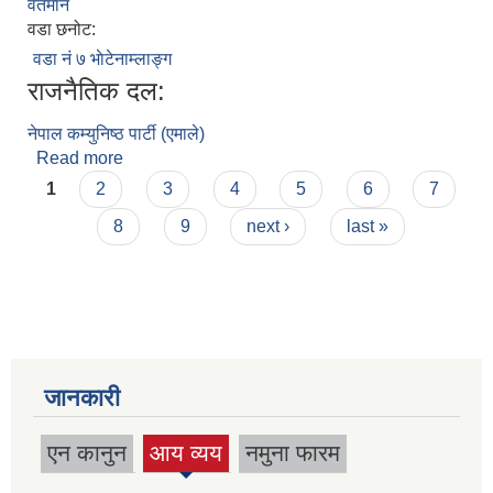
वर्तमान
वडा छनोट:
वडा नं ७ भाेटेनाम्लाङ्ग
राजनैतिक दल:
नेपाल कम्युनिष्ठ‌ पार्टी (एमाले)
Read more
about श्री बुद्धिमाया सार्कि
Pages
1
2
3
4
5
6
7
8
9
next ›
last »
जानकारी
एन कानुन
आय व्यय
नमुना फारम
(active
tab)