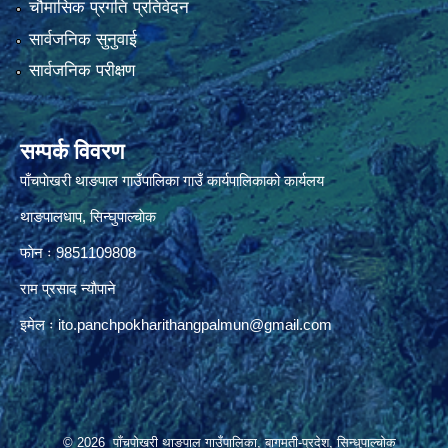
चौमासिक प्रगति प्रतिवेदन
सार्वजनिक सुनुवाई
सार्वजनिक परीक्षण
सम्पर्क विवरण
पाँचपाेखरी थाङपाल गाउँपालिका गाउँ कार्यपालिकाको कार्यलय
थाङपालधाप, सिन्घुपाल्चाेक
फाेन ः 9851109808
राम प्रसाद न्याैपाने
इमेल ः
ito.panchpokharithangpalmun@gmail.com
© 2026 पाँचपोखरी थाङपाल गाउँपालिका, बागमती-प्रदेश, सिन्धुपाल्चोक