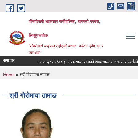
Skip to main content
पाँचपोखरी थाङपाल गाउँपालिका, बागमती-प्रदेश,
सिन्धुपाल्चोक
"पाँचपोखरी थाङ्पाल समृद्धिको आधार - पर्यटन, कृषि, वन र
जलाधार"
समाचार
आ.व २०८२/०८३ जेठ मसान्त सम्मको आयव्यायको विवरण र खर्चको फाँटब
You are here
Home
» श्री गोरोमाया तामाङ
श्री गोरोमाया तामाङ