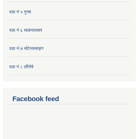
वडा नं ५ गुन्सा
वडा नं ६ थाङपालधाप
वडा नं ७ भाेटेनाम्लाङ्ग
वडा नं ८ लाँर्गाचे
Facebook feed