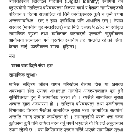
व्यक्तिहरुको डिजिटल पहिचान (Digital Identity) स्थापना गर्ने
बहुउपयोगी “राष्ट्रिय परिचयपत्र” वितरण कार्य र देशका नागरिकहरुको
पहिचान र हितमा सञ्चालित यी तिनै कार्यक्रमहरु कुनै न कुनै रुपमा
अन्तरसम्बन्धित छन् र हाल प्रविधिमा पनि आधारित छन् | नेपाल
सरकार (माननीय गृह मन्त्रीस्तर) बाट मिति २०७६/०४/०८ मा स्वीकृत
सामाजिक सुरक्षा तथा व्यक्तिगत घटनादर्ता प्रणाली सुदृढीकरण
आयोजना सञ्चालन गर्न प्रत्येक स्थानीय तह अन्तर्गत रहे को सेवा
केन्द्र लाई पञ्जीकरण शाखा बुझिन्छ |
यस
शाखा बाट दिइने सेवा हरु
सामाजिक सुरक्षाः
मानिस सक्रिय जीवन यापन गरिरहेका बेलामा होस् या असक्त
अवस्थामा होस उसका आधारभूत मानवीय आवश्यकताहरु पूरा हुने
सुनिश्चितता हुनु नै सामाजिक सुरक्षा हो । त्यसैले सामाजिक सुरक्षा
अत्यन्त बृहत अवधारणा हो । राष्ट्रिय परिचयपत्र तथा पञ्जीकरण
विभागबाट वितरण भैरहेको सामाजिक सुरक्षा भत्ता “सामाजिक सहयोग”
अन्तर्गत “नगद प्रवाह” कार्यक्रम हो । लाभग्राहीले यस्तो भत्ता रकम
बुझेकोमा कुनै पनि दायित्व बहन गर्नु नपर्ने भएकाले यो निःशर्त अनुदानको
रुपमा रहेको छ । यस किसिमबाट प्रदान गरिंदै आएको सामाजिक सुरक्षा