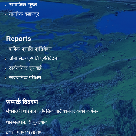
सामाजिक सुरक्षा
नागरिक वडापत्र
Reports
वार्षिक प्रगति प्रतिवेदन
चौमासिक प्रगति प्रतिवेदन
सार्वजनिक सुनुवाई
सार्वजनिक परीक्षण
सम्पर्क विवरण
पाँचपाेखरी थाङपाल गाउँपालिका गाउँ कार्यपालिकाको कार्यलय
थाङपालधाप, सिन्घुपाल्चाेक
फाेन ः 9851109808