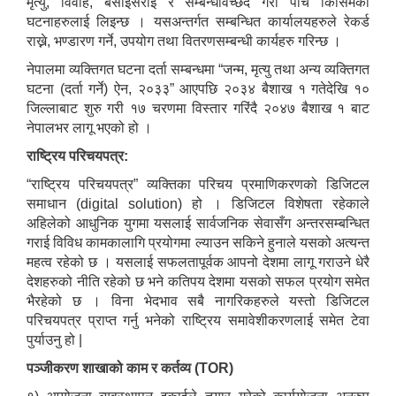
मृत्यु, विवाह, बसाईंसराई र सम्बन्धविच्छेद गरी पाँच किसिमका
घटनाहरुलाई लिइन्छ । यसअन्तर्गत सम्बन्धित कार्यालयहरुले रेकर्ड
राख्ने, भण्डारण गर्ने, उपयोग तथा वितरणसम्बन्धी कार्यहरु गरिन्छ ।
नेपालमा व्यक्तिगत घटना दर्ता सम्बन्धमा “जन्म, मृत्यु तथा अन्य व्यक्तिगत
घटना (दर्ता गर्ने) ऐन, २०३३” आएपछि २०३४ बैशाख १ गतेदेखि १०
जिल्लाबाट शुरु गरी १७ चरणमा विस्तार गरिंदै २०४७ बैशाख १ बाट
नेपालभर लागू भएको हो ।
राष्ट्रिय परिचयपत्र:
“राष्ट्रिय परिचयपत्र” व्यक्तिका परिचय प्रमाणिकरणको डिजिटल
समाधान (digital solution) हो । डिजिटल विशेषता रहेकाले
अहिलेको आधुनिक युगमा यसलाई सार्वजनिक सेवासँग अन्तरसम्बन्धित
गराई विविध कामकालागि प्रयोगमा ल्याउन सकिने हुनाले यसको अत्यन्त
महत्व रहेको छ । यसलाई सफलतापूर्वक आपनो देशमा लागू गराउने धेरै
देशहरुको नीति रहेको छ भने कतिपय देशमा यसको सफल प्रयोग समेत
भैरहेको छ । विना भेदभाव सबै नागरिकहरुले यस्तो डिजिटल
परिचयपत्र प्राप्त गर्नु भनेको राष्ट्रिय समावेशीकरणलाई समेत टेवा
पुर्याउनु हो |
पञ्जीकरण शाखाको काम र कर्तव्य (TOR)