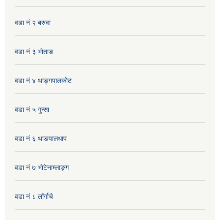
वडा नं २ बरुवा
वडा नं ३ भाेताङ
वडा नं ४ थाङ्गपालकाेट
वडा नं ५ गुन्सा
वडा नं ६ थाङपालधाप
वडा नं ७ भाेटेनाम्लाङ्ग
वडा नं ८ लाँर्गाचे