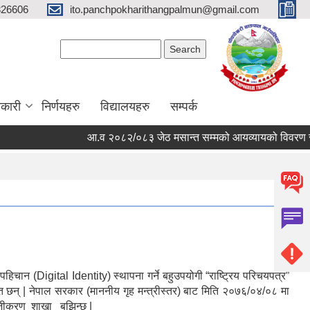
326606
ito.panchpokharithangpalmun@gmail.com
Search form
Search
कारी
निर्णयहरु
विद्यालयहरु
सम्पर्क
आ.व २०८२/०८३ जेठ मसान्त सम्मको आयव्यायको विवरण र खर्चक
पहिचान (Digital Identity) स्थापना गर्ने बहुउपयोगी “राष्ट्रिय परिचयपत्र”
ित छन् | नेपाल सरकार (माननीय गृह मन्त्रीस्तर) बाट मिति २०७६/०४/०८ मा
ञ्जीकरण शाखा बुझिन्छ |