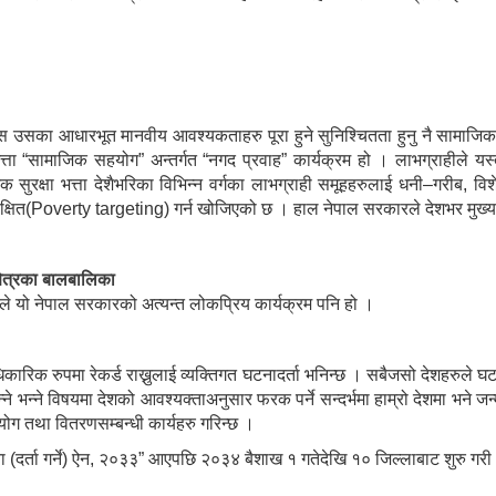
सका आधारभूत मानवीय आवश्यकताहरु पूरा हुने सुनिश्चितता हुनु नै सामाजिक सुरक
“सामाजिक सहयोग” अन्तर्गत “नगद प्रवाह” कार्यक्रम हो । लाभग्राहीले यस्तो भ
क्षा भत्ता देशैभरिका विभिन्न वर्गका लाभग्राही समूहहरुलाई धनी–गरीब, विशेष 
्षित(Poverty targeting) गर्न खोजिएको छ । हाल नेपाल सरकारले देशभर मुख्य 
षेत्रका बालबालिका
कोले यो नेपाल सरकारको अत्यन्त लोकप्रिय कार्यक्रम पनि हो ।
आधिकारिक रुपमा रेकर्ड राख्नुलाई व्यक्तिगत घटनादर्ता भनिन्छ । सबैजसो देशहरुले घट
न्ने भन्ने विषयमा देशको आवश्यक्ताअनुसार फरक पर्ने सन्दर्भमा हाम्रो देशमा भने जन
उपयोग तथा वितरणसम्बन्धी कार्यहरु गरिन्छ ।
त घटना (दर्ता गर्ने) ऐन, २०३३” आएपछि २०३४ बैशाख १ गतेदेखि १० जिल्लाबाट शुरु