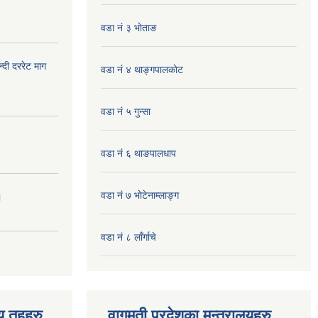
वडा नं ३ भाेताङ
दी दररेट माग
वडा नं ४ थाङ्गपालकाेट
वडा नं ५ गुन्सा
वडा नं ६ थाङपालधाप
वडा नं ७ भाेटेनाम्लाङ्ग
।
वडा नं ८ लाँर्गाचे
िय तहहरु
वागमती प्रदेशका मन्त्रालयहरु