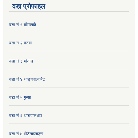
वडा प्रोफाइल
वडा नं १ बाँसखर्क
वडा नं २ बरुवा
वडा नं ३ भाेताङ
वडा नं ४ थाङ्गपालकाेट
वडा नं ५ गुन्सा
वडा नं ६ थाङपालधाप
वडा नं ७ भाेटेनाम्लाङ्ग