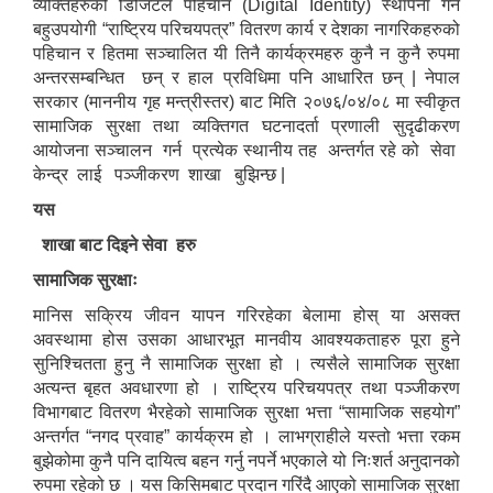
व्यक्तिहरुको डिजिटल पहिचान (Digital Identity) स्थापना गर्ने
बहुउपयोगी “राष्ट्रिय परिचयपत्र” वितरण कार्य र देशका नागरिकहरुको
पहिचान र हितमा सञ्चालित यी तिनै कार्यक्रमहरु कुनै न कुनै रुपमा
अन्तरसम्बन्धित छन् र हाल प्रविधिमा पनि आधारित छन् | नेपाल
सरकार (माननीय गृह मन्त्रीस्तर) बाट मिति २०७६/०४/०८ मा स्वीकृत
सामाजिक सुरक्षा तथा व्यक्तिगत घटनादर्ता प्रणाली सुदृढीकरण
आयोजना सञ्चालन गर्न प्रत्येक स्थानीय तह अन्तर्गत रहे को सेवा
केन्द्र लाई पञ्जीकरण शाखा बुझिन्छ |
यस
शाखा बाट दिइने सेवा हरु
सामाजिक सुरक्षाः
मानिस सक्रिय जीवन यापन गरिरहेका बेलामा होस् या असक्त
अवस्थामा होस उसका आधारभूत मानवीय आवश्यकताहरु पूरा हुने
सुनिश्चितता हुनु नै सामाजिक सुरक्षा हो । त्यसैले सामाजिक सुरक्षा
अत्यन्त बृहत अवधारणा हो । राष्ट्रिय परिचयपत्र तथा पञ्जीकरण
विभागबाट वितरण भैरहेको सामाजिक सुरक्षा भत्ता “सामाजिक सहयोग”
अन्तर्गत “नगद प्रवाह” कार्यक्रम हो । लाभग्राहीले यस्तो भत्ता रकम
बुझेकोमा कुनै पनि दायित्व बहन गर्नु नपर्ने भएकाले यो निःशर्त अनुदानको
रुपमा रहेको छ । यस किसिमबाट प्रदान गरिंदै आएको सामाजिक सुरक्षा