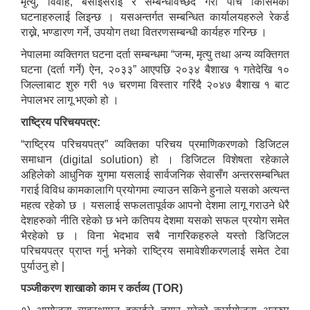
मृत्यु, विवाह, बसाईंसराई र सम्बन्धविच्छेद गरी पाँच किसिमका
घटनाहरुलाई लिइन्छ । यसअन्तर्गत सम्बन्धित कार्यालयहरुले रेकर्ड
राख्ने, भण्डारण गर्ने, उपयोग तथा वितरणसम्बन्धी कार्यहरु गरिन्छ ।
नेपालमा व्यक्तिगत घटना दर्ता सम्बन्धमा “जन्म, मृत्यु तथा अन्य व्यक्तिगत
घटना (दर्ता गर्ने) ऐन, २०३३” आएपछि २०३४ बैशाख १ गतेदेखि १०
जिल्लाबाट शुरु गरी १७ चरणमा विस्तार गरिंदै २०४७ बैशाख १ बाट
नेपालभर लागू भएको हो ।
राष्ट्रिय परिचयपत्र:
“राष्ट्रिय परिचयपत्र” व्यक्तिका परिचय प्रमाणिकरणको डिजिटल
समाधान (digital solution) हो । डिजिटल विशेषता रहेकाले
अहिलेको आधुनिक युगमा यसलाई सार्वजनिक सेवासँग अन्तरसम्बन्धित
गराई विविध कामकालागि प्रयोगमा ल्याउन सकिने हुनाले यसको अत्यन्त
महत्व रहेको छ । यसलाई सफलतापूर्वक आपनो देशमा लागू गराउने धेरै
देशहरुको नीति रहेको छ भने कतिपय देशमा यसको सफल प्रयोग समेत
भैरहेको छ । विना भेदभाव सबै नागरिकहरुले यस्तो डिजिटल
परिचयपत्र प्राप्त गर्नु भनेको राष्ट्रिय समावेशीकरणलाई समेत टेवा
पुर्याउनु हो |
पञ्जीकरण शाखाको काम र कर्तव्य (TOR)