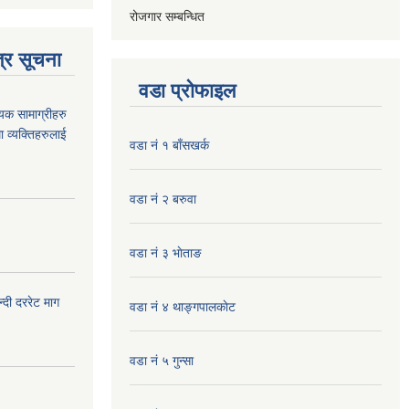
रोजगार सम्बन्धित
्र सूचना
वडा प्रोफाइल
यक सामाग्रीहरु
ा व्यक्तिहरुलाई
वडा नं १ बाँसखर्क
वडा नं २ बरुवा
वडा नं ३ भाेताङ
दी दररेट माग
वडा नं ४ थाङ्गपालकाेट
वडा नं ५ गुन्सा