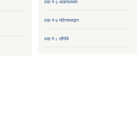
वडा नं ६ थाङपालधाप
वडा नं ७ भाेटेनाम्लाङ्ग
।
वडा नं ८ लाँर्गाचे