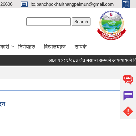
326606
ito.panchpokharithangpalmun@gmail.com
Search form
Search
कारी
निर्णयहरु
विद्यालयहरु
सम्पर्क
आ.व २०८२/०८३ जेठ मसान्त सम्मको आयव्यायको विवरण र 
ेदन ।