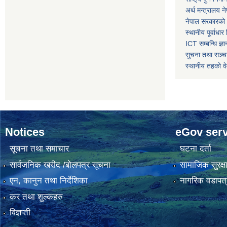
अर्थ मन्त्रालय न
नेपाल सरकारको 
स्थानीय पूर्वाध
ICT सम्बन्धि ज्ञा
सुचना तथा सञ्चा
स्थानीय तहको व
Notices
eGov serv
सूचना तथा समाचार
घटना दर्ता
सार्वजनिक खरीद /बोलपत्र सूचना
सामाजिक सुरक्ष
एन, कानुन तथा निर्देशिका
नागरिक वडापत्
कर तथा शुल्कहरु
विज्ञप्ती