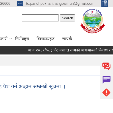
326606
ito.panchpokharithangpalmun@gmail.com
Search form
Search
कारी
निर्णयहरु
विद्यालयहरु
सम्पर्क
आ.व २०८२/०८३ जेठ मसान्त सम्मको आयव्यायको विवरण र खर्चको 
 पेश गर्न अव्हान सम्बन्धी सूचना ।