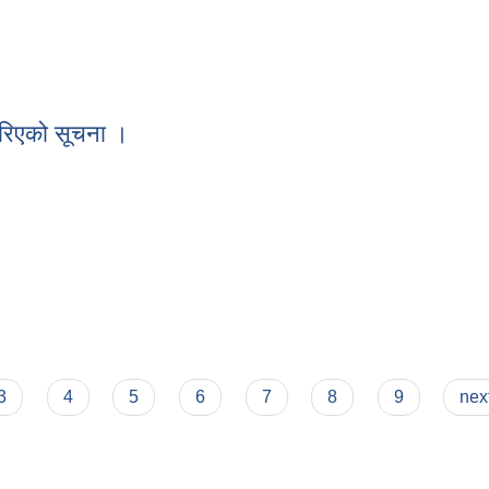
िद सम्बन्धी ईच्छुक फर्म,सप्लायर्स तथा व्यक्तिहरुलाई दररेट पेश गर्न अव्हान स
गरिएको सूचना ।
ग गरिएको सूचना ।
3
4
5
6
7
8
9
next