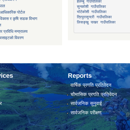
हेलम्बु गाउँपालिका
ेपाल
भोटेकोशी गाउँपालिका
आधिकारिक पोर्टल
त्रिपुरासुन्दरी गाउँपालिका
ार विकास र कृषि सडक विभाग
लिसङ्खु पाखर गाउँपालिका
न
र प्रविधि मन्त्रालय
ेवसाइटको विवरण
ices
Reports
वार्षिक प्रगति प्रतिवेदन
ा
चौमासिक प्रगति प्रतिवेदन
र
सार्वजनिक सुनुवाई
सार्वजनिक परीक्षण