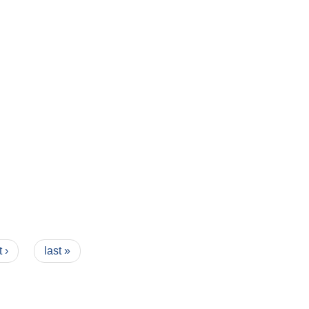
म्बन्धी सूचना ।
 ›
last »