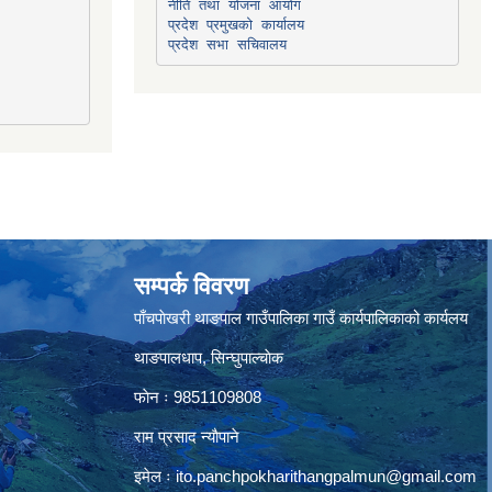
प्रदेश प्रमुखको कार्यालय
प्रदेश सभा सचिवालय
सम्पर्क विवरण
पाँचपाेखरी थाङपाल गाउँपालिका गाउँ कार्यपालिकाको कार्यलय
थाङपालधाप, सिन्घुपाल्चाेक
फाेन ः 9851109808
राम प्रसाद न्याैपाने
इमेल ः
ito.panchpokharithangpalmun@gmail.com