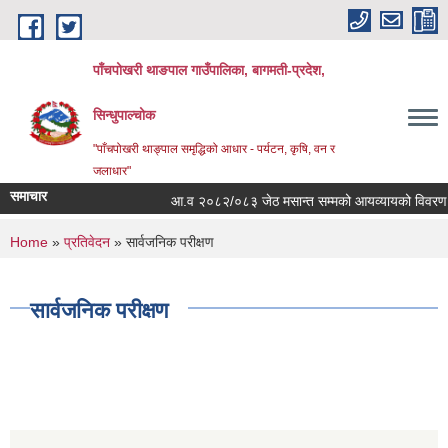
Skip to main content
पाँचपोखरी थाङपाल गाउँपालिका, बागमती-प्रदेश,
सिन्धुपाल्चोक
"पाँचपोखरी थाङ्पाल समृद्धिको आधार - पर्यटन, कृषि, वन र
जलाधार"
समाचार
आ.व २०८२/०८३ जेठ मसान्त सम्मको आयव्यायको विवरण र खर्च
You are here
Home
»
प्रतिवेदन
» सार्वजनिक परीक्षण
सार्वजनिक परीक्षण