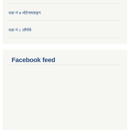
वडा नं ७ भाेटेनाम्लाङ्ग
वडा नं ८ लाँर्गाचे
Facebook feed