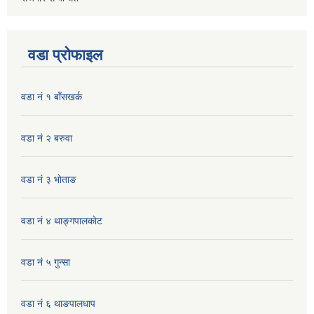
वडा प्रोफाइल
वडा नं १ बाँसखर्क
वडा नं २ बरुवा
वडा नं ३ भाेताङ
वडा नं ४ थाङ्गपालकाेट
वडा नं ५ गुन्सा
वडा नं ६ थाङपालधाप