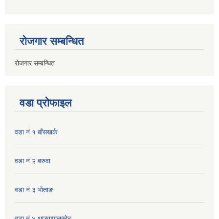
रोजगार सम्बन्धित
रोजगार सम्बन्धित
वडा प्रोफाइल
वडा नं १ बाँसखर्क
वडा नं २ बरुवा
वडा नं ३ भाेताङ
वडा नं ४ थाङ्गपालकाेट