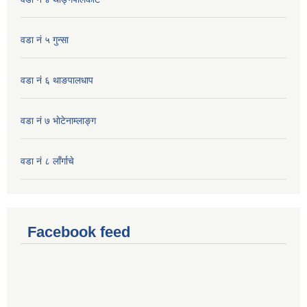
वडा नं ५ गुन्सा
वडा नं ६ थाङपालधाप
वडा नं ७ भाेटेनाम्लाङ्ग
वडा नं ८ लाँर्गाचे
Facebook feed