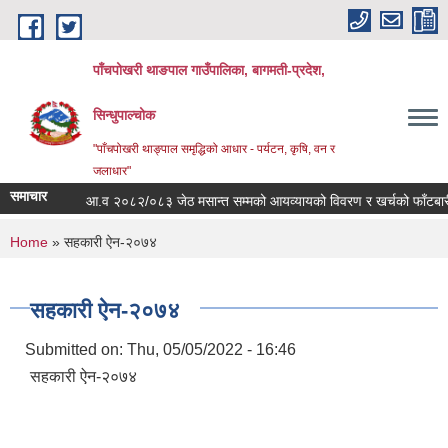
Skip to main content
पाँचपोखरी थाङपाल गाउँपालिका, बागमती-प्रदेश,
सिन्धुपाल्चोक
"पाँचपोखरी थाङ्पाल समृद्धिको आधार - पर्यटन, कृषि, वन र
जलाधार"
समाचार
आ.व २०८२/०८३ जेठ मसान्त सम्मको आयव्यायको विवरण र खर्चको फाँटबारी ।
You are here
Home
» सहकारी ऐन-२०७४
सहकारी ऐन-२०७४
Submitted on:
Thu, 05/05/2022 - 16:46
सहकारी ऐन-२०७४