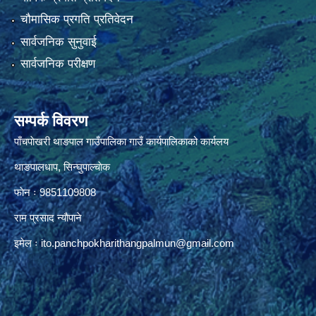
चौमासिक प्रगति प्रतिवेदन
सार्वजनिक सुनुवाई
सार्वजनिक परीक्षण
सम्पर्क विवरण
पाँचपाेखरी थाङपाल गाउँपालिका गाउँ कार्यपालिकाको कार्यलय
थाङपालधाप, सिन्घुपाल्चाेक
फाेन ः 9851109808
राम प्रसाद न्याैपाने
इमेल ः
ito.panchpokharithangpalmun@gmail.com