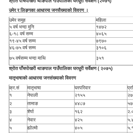
श्रोत पाँचपोखरी थाङपाल गाउँपालिका घरधुरी सर्वेक्षण (२०७५)
उमेर र लिङ्गका आधारमा जनसैख्याको विवरण ।
उमेर समुह
महिला
५ वर्ष भन्दा मुनि
१४७२
६-१८ वर्ष सम्म
४०६५
१९-४५ वर्ष सम्म
७९७०
४६-७५ वर्ष सम्म
३१०६
७५ वर्षसम्म भन्दा माथि
३५१
श्रोत पाँचपोखरी थाङपाल गाउँपालिका घरधुरी सर्वेक्षण ( २०७५)
मातृभाषाको आधारमा जनसंख्याको विवरण
क्र.सं
मातृभाषा
घरपरिवार
प्
१
नेपाली
२१५५
२७
२
तामाङ
४४८७
५७
३
शेर्पा
१६२
२.
४
नेवार
४२५
५.
५
ह्योल्मो
४०५
५.