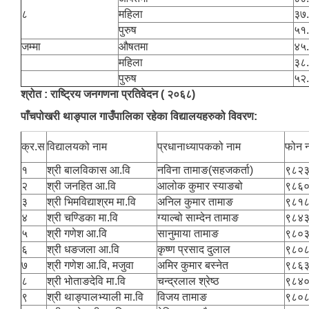
८
महिला
३७
पुरुष
५१
जम्मा
औषतमा
४५
महिला
३८
पुरुष
५२
श्रोत : राष्ट्रिय जनगणना प्रतिवेदन ( २०६८)
पाँचपोखरी थाङ्पाल गाउँपालिका रहेका विद्यालयहरुको विवरण:
क्र.स
विद्यालयको नाम
प्रधानाध्यापकको नाम
फोन न
१
श्री बालविकास आ.वि
नविना तामाङ(सहजकर्ता)
९८२
२
श्री जनहित आ.वि
आलोक कुमार स्याङबो
९८६
३
श्री भिमविद्याश्रम मा.वि
अनिल कुमार तामाङ
९८१
४
श्री चण्डिका मा.वि
ग्याल्बो साम्देन तामाङ
९८४
५
श्री गणेश आ.वि
सानुमाया तामाङ
९८०
६
श्री धङजला आ.वि
कृष्ण प्रसाद दुलाल
९८०
७
श्री गणेश आ.वि, मजुवा
अमिर कुमार बस्नेत
९८६
८
श्री भोताङदेवि मा.वि
चन्द्रलाल श्रेष्ठ
९८४
९
श्री थाङ्पालभ्याली मा.वि
विजय तामाङ
९८०