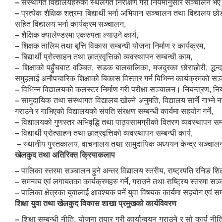
–
संस्थागत विद्यालयहरुको स्थलगत निरीक्षण गरी नियमानुसार सञ्चालन भए 
–
प्रत्येक शैक्षिक शत्रमा बिद्यार्थी भर्ना अभियान सञ्चालन तथा विद्यालय छो
सहित विद्यालय भर्ना कार्यक्रम सञ्चालन,
–
शैक्षिक क्यालेण्डरमा एकरुपता ल्याउने कार्य,
–
शिक्षक तालिम तथा बृत्ति विकास सम्बन्धी योजना निर्माण र कार्यक्रम,
–
बिद्यार्थी प्रोत्साहन तथा छात्रवृत्तिको व्यवस्थापन सम्बन्धी काम,
–
शिक्षाको पहुँचबाट वञ्चित, सडक बालबालिका, मजदुरका छोराछोरी, द्ध
समुहलाई अनौपचारिक शिक्षाको बिकास विस्तार गर्न बिभिन्न कार्यक्रमको सञ्च
–
विभिन्न विद्यालयको कलस्टर निर्माण गरी परीक्षा सञ्चालन। नियन्त्रण, न
–
सामुदायिक तथा संस्थागत विद्यालय खोल्ने अनुमति, विद्यालय सार्ने गाभ्ने 
गराउने र गाभिएको विद्यालयको संपति संरक्षण सम्बन्धी कार्यमा सहयोग गर्ने,
–
विद्यालयको गुणस्तर अभिवृद्धि तथा पाठ्यसामग्रीको वितरण व्यवस्थापन सम्ब
–
विद्यार्थी प्रोत्साहन तथा छात्रवृत्तिको व्यवस्थापन सम्बन्धी कार्य,
–
स्थानीय पुस्तकालय, वाचनालय तथा सामुदायिक अध्ययन केन्द्र सञ्चालन तथ
खेलकुद तथा अतिरिक्त क्रियाकलाप
–
पालिका स्तरमा सञ्चालन हुने अन्तर विद्यालय स्तरीय, राष्ट्रपति रनिङ 
–
समन्वय एवं लगायतका कार्यक्रमहरु गर्ने, गराउने तथा राष्ट्रिय स्तरमा सञ्
–
पालिका क्षेत्रका युवालाई आवश्यक पर्ने युवा विषयक कार्यमा सहयोग एवं समन
शिक्षा युवा तथा खेलकुद विकास शाखा प्रमुखको कार्यविवरण
–
शिक्षा सम्बन्धी नीति, योजना तयार गरी कार्यान्वयन गराउने र सो कार्य नीत