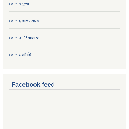
वडा नं ५ गुन्सा
वडा नं ६ थाङपालधाप
वडा नं ७ भाेटेनाम्लाङ्ग
वडा नं ८ लाँर्गाचे
Facebook feed