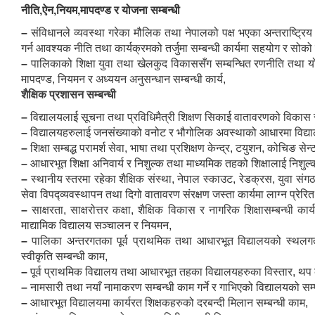
नीति,ऐन,नियम,मापदण्ड र योजना सम्बन्धी
–
संविधानले व्यवस्था गरेका मौलिक तथा नेपालको पक्ष भएका अन्तराष्ट्रिय 
गर्न आवश्यक नीति तथा कार्यक्रमको तर्जुमा सम्बन्धी कार्यमा सहयोग र सोको कार
–
पालिकाको शिक्षा युवा तथा खेलकुद विकाससँग सम्बन्धित रणनीति तथा योज
मापदण्ड, नियमन र अध्ययन अनुसन्धान सम्बन्धी कार्य,
शैक्षिक प्रशासन सम्बन्धी
–
विद्यालयलाई सूचना तथा प्रविधिमैत्री शिक्षण सिकाई वातावरणको विकास सम
–
विद्यालयहरुलाई जनसंख्याको वनोट र भौगोलिक अवस्थाको आधारमा विद्या
–
शिक्षा सम्बद्ध परामर्श सेवा, भाषा तथा प्रशिक्षण केन्द्र, टयुशन, कोचिङ सेन
–
आधारभूत शिक्षा अनिवार्य र निशुल्क तथा माध्यमिक तहको शिक्षालाई निशुल्क प्
–
स्थानीय स्तरमा रहेका शैक्षिक संस्था, नेपाल स्काउट, रेडक्रस, युवा सं
सेवा विपद्व्यवस्थापन तथा दिगो वातावरण संरक्षण जस्ता कार्यमा लाग्न प्रेरित गर
–
साक्षरता, साक्षरोत्तर कक्षा, शैक्षिक विकास र नागरिक शिक्षासम्बन्धी क
माद्यामिक विद्यालय सञ्चालन र नियमन,
–
पालिका अन्तरगतका पूर्व प्राथमिक तथा आधारभूत विद्यालयको स्थ
स्वीकृति सम्बन्धी काम,
–
पूर्व प्राथमिक विद्यालय तथा आधारभूत तहका विद्यालयहरुका विस्तार, थप कक्ष
–
नामसारी तथा नयाँ नामाकरण सम्बन्धी काम गर्ने र गाभिएको विद्यालयको सम्पत
–
आधारभूत विद्यालयमा कार्यरत शिक्षकहरुको दरबन्दी मिलान सम्बन्धी काम,