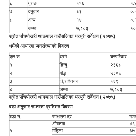
६
गुरुङ
११६
१.
७
दनुवार
३९
०.
८
अन्य
१४
०.
जम्मा
७,८०३
१०
श्रोत पाँचपोखरी थाङपाल गाउँपालिका घरधुरी सर्वेक्षण ( २०७५)
धर्मको आधारमा जनसंख्याको विवरण
क्र.स.
ध्रर्म
घरपरिवार
१
हिन्दु
२३६८
२
बौद्ध
५३०६
३
क्रिश्चियन
१२९
४
जम्मा
७,८०३
श्रोत पाँचपोखरी थाङपाल गाउँपालिका घरधुरी सर्वेक्षण ( २०७५)
वडा अनुसार साक्षरता प्रतिशत विवरण
वडा न.
साक्षरता दर
गणन
औषतमा
४६
१
महिला
३७