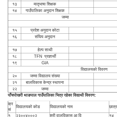
१३
मातृभाषा शिक्षक
१४
गाउँपालिका अनुदान शिक्षक
जम्मा
१५
प्रदेश अनुदान कोटा
१६
संघिय अनुदान
१७
हेल्प साथी
१८
TFN प्रज्ञार्थी
१९
GIA
विद्यालयको विवरण
२०
जम्मा विद्यालय संख्या
२१
बालविकास केन्द्र स्थापना
२२
जम्मा
पाँचपोखरी थाङपाल गाउँपालिका भित्र रहेका विद्याथी विवरण:
क्र
विद्यालयको कोड
विद्यालयको नाम
छात्र
सं
१
२३००४०००२
श्री वालविकास आ वि
१४