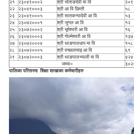
२१
२३०४९०००२
श्री भोताङदेवी मा वि
२०९
२२
२३०४९०००३
श्री आ वि छिम्ती
५८
२३
२३०४९०००५
श्री सातकन्यादेवी आ वि
५३
२४
२३०७२०००१
श्री जुगल आ वि
१२
२५
२३०७२०००२
श्री भूमेश्वरी आ वि
१६
२६
२३०७२०००३
श्री गोल्मेश्वरी आ वि
१३७
२७
२३०७२०००४
श्री थाङपालधाप मा वि
१५८
२८
२३०७२०००५
श्री वच्छलामाइ आ वि
६९
२९
२३०७२०००३
श्री थाङपालभ्याली मा वि
४२४
जम्मा=
३०२
पालिका परिसरमा शिक्षा शाखाका कर्मचारीहरु