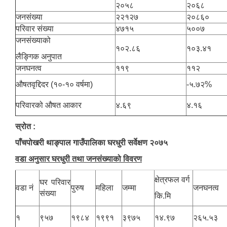
२०५८
२०६८
जनसंख्या
२२१२७
२०८६०
परिवार संख्या
४७१५
५००७
जनसंख्याको
१०२.८६
१०३.४१
लैङ्गिक अनुपात
जनघनत्व
११९
११२
‌औषतवृद्दिदर (१०-१० वर्षमा)
-५.७२%
परिवारको औषत आकार
४.६९
४.१६
स्रोत :
पाँचपोखरी थाङ्पाल गाउँपालिका घरधुरी सर्वेक्षण २०७५
वडा अनुसार घरधुरी तथा जनसंख्याको विवरण
क्षेत्रफल वर्ग
घर परिवार
वडा नं
पुरुष
महिला
जम्मा
जनघनत्व
संख्या
कि.मि
१
९५७
१९८४
१९९१
३९७५
१४.९७
२६५.५३