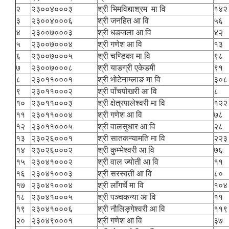
२
२३००४०००३
श्री भिमविद्याश्रम मा वि
१४२
३
२३००४०००६
श्री जनहित आ वि
५६
४
२३००७०००३
श्री धङजला आ वि
४२
५
२३००७०००४
श्री गणेश आ वि
१३
६
२३००७०००५
श्री चण्डिका मा वि
९८
७
२३००७०००८
श्री याङग्री एकेडमी
९१
८
२३०११०००१
श्री भोटेनाम्लाङ मा वि
३०८
९
२३०११०००२
श्री पाँचपोखरी आ वि
८
१०
२३०११०००३
श्री क्षेत्रपालेश्वरी मा वि
१२२
११
२३०११०००४
श्री गणेश आ वि
७८
१२
२३०११०००५
श्री वालसुधार आ वि
२८
१३
२३०२६०००१
श्री सातकन्यामति मा वि
२२३
१४
२३०२६०००२
श्री कुम्भेश्वरी आ वि
७६
१५
२३०४१०००२
श्री वाल ज्योती आ वि
११
१६
२३०४१०००३
श्री सरस्वती आ वि
८०
१७
२३०४१०००४
श्री लाँगर्चे मा वि
१०४
१८
२३०४१०००५
श्री पञ्चकन्या आ वि
११
१९
२३०४१०००६
श्री नौलिङ्गेश्वरी आ वि
११९
२०
२३०४९०००१
श्री गणेश आ वि
३७