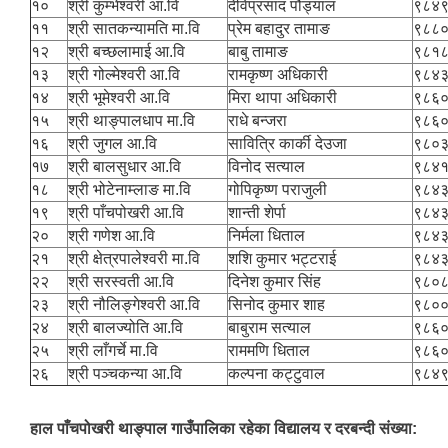
१०
श्री कुम्भेश्वरी आ.वि
देविप्रसाद पौड्याल
९८४
११
श्री सातकन्यामति मा.वि
प्रेम बहादुर तामाङ
९८८
१२
श्री बच्छलामाई आ.वि
बाबु तामाङ
९८१
१३
श्री गोल्मेश्वरी आ.वि
रामकृष्ण अधिकारी
९८४
१४
श्री भूमेश्वरी आ.वि
मिरा थापा अधिकारी
९८६
१५
श्री थाङ्पालधाप मा.वि
राधे बन्जरा
९८६
१६
श्री जुगल आ.वि
सावित्रि कार्की देउजा
९८०
१७
श्री बालसुधार आ.वि
विनोद सत्याल
९८४
१८
श्री भोटेनाम्लाङ मा.वि
गोपिकृष्ण पराजुली
९८४
१९
श्री पाँचपोखरी आ.वि
शान्ती शेर्पा
९८४
२०
श्री गणेश आ.वि
निर्मला धिताल
९८४
२१
श्री क्षेत्रपालेश्वरी मा.वि
शशि कुमार भट्टराई
९८४
२२
श्री सरस्वती आ.वि
दिनेश कुमार सिंह
९८०
२३
श्री नौलिङ्गेश्वरी आ.वि
सिनोद कुमार शाह
९८०
२४
श्री बालज्योति आ.वि
बाबुराम सत्याल
९८६
२५
श्री लाँगर्चे मा.वि
राममणि धिताल
९८६
२६
श्री पञ्चकन्या आ.वि
कल्पना कट्टुवाल
९८४
हाल पाँचपोखरी थाङ्पाल गाउँपालिका रहेका विद्यालय र दरबन्दी संख्या: