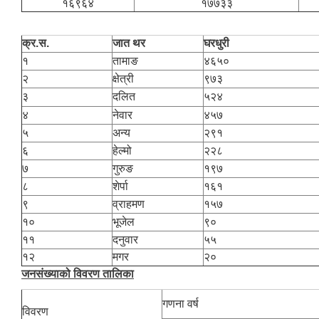
१६९६४
१७७३३
क्र.स.
जात थर
घरधुरी
१
तामाङ
४६५०
२
क्षेत्री
९७३
३
दलित
५२४
४
नेवार
४५७
५
अन्य
२९१
६
हेल्मो
२२८
७
गुरुङ
१९७
८
शेर्पा
१६१
९
व्राहमण
१५७
१०
भूजेल
९०
११
दनुवार
५५
१२
मगर
२०
जनसंख्याको विवरण तालिका
गणना वर्ष
विवरण