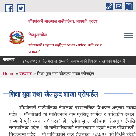
Skip to main content
पाँचपोखरी थाङपाल गाउँपालिका, बागमती-प्रदेश,
सिन्धुपाल्चोक
"पाँचपोखरी थाङ्पाल समृद्धिको आधार - पर्यटन, कृषि, वन र
जलाधार"
समाचार
आ.व २०८२/०८३ जेठ मसान्त सम्मको आयव्यायको विवरण र खर्चको फाँटबारी ।
तेस्
You are here
Home
»
शाखाहरु
» शिक्षा युवा तथा खेलकुद शाखा प्रोफईल
शिक्षा युवा तथा खेलकुद शाखा प्रोफईल
पाँचपोखरी गाउँपालिका नेपालको प्रशासनिक विभाजन अनुसार मध्माञ्चल वि
पर्दछ । पाँचपोखरी यो पालिकाको नाम प्रसिद्व धार्मिक र पर्यटकीय स
राज्यको पुर्नसंरचना संगै भएको हो ।पूर्वमा जुगल पश्चिममा हेलम्वु गाउँपाल
नगरपालिका पर्दछ । यो गाउँपालिकाको नामाङकरण भएको स्थल पाँचपोखरी यहि
निकुञ्जमा पर्दछ । यो पालिकाको कुल क्षेत्रफल १८७.२९ वर्ग कि.मि रहे