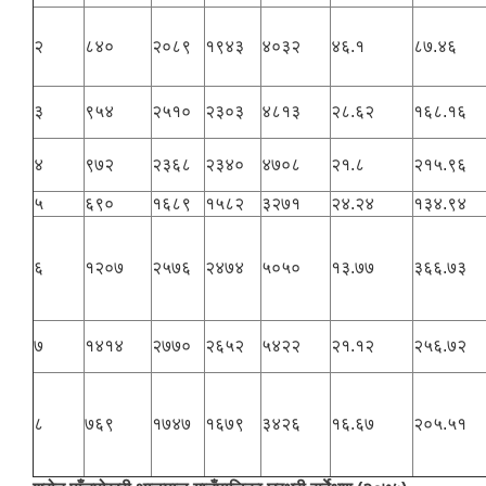
२
८४०
२०८९
१९४३
४०३२
४६.१
८७.४६
३
९५४
२५१०
२३०३
४८१३
२८.६२
१६८.१६
४
९७२
२३६८
२३४०
४७०८
२१.८
२१५.९६
५
६९०
१६८९
१५८२
३२७१
२४.२४
१३४.९४
६
१२०७
२५७६
२४७४
५०५०
१३.७७
३६६.७३
७
१४१४
२७७०
२६५२
५४२२
२१.१२
२५६.७२
८
७६९
१७४७
१६७९
३४२६
१६.६७
२०५.५१