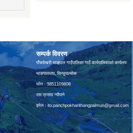
सम्पर्क विवरण
पाँचपाेखरी थाङपाल गाउँपालिका गाउँ कार्यपालिकाको कार्यलय
थाङपालधाप, सिन्घुपाल्चाेक
फाेन ः 9851109808
राम प्रसाद न्याैपाने
इमेल ः
ito.panchpokharithangpalmun@gmail.com