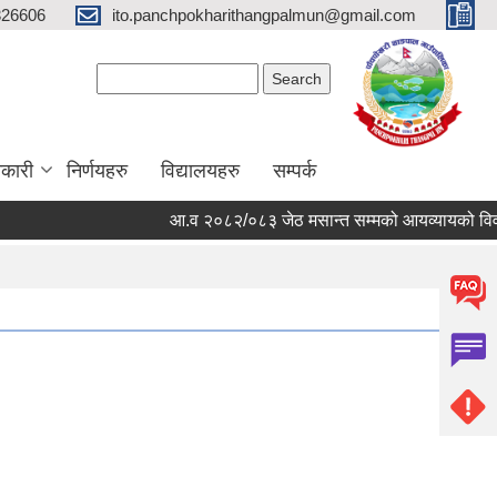
326606
ito.panchpokharithangpalmun@gmail.com
Search form
Search
कारी
निर्णयहरु
विद्यालयहरु
सम्पर्क
आ.व २०८२/०८३ जेठ मसान्त सम्मको आयव्यायको विवरण र 