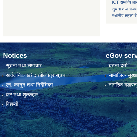
ICT सम्बन्धि ज्ञा
सुचना तथा सञ्चा
स्थानीय तहको व
Notices
eGov serv
सूचना तथा समाचार
घटना दर्ता
सार्वजनिक खरीद /बोलपत्र सूचना
सामाजिक सुरक्ष
एन, कानुन तथा निर्देशिका
नागरिक वडापत्
कर तथा शुल्कहरु
विज्ञप्ती