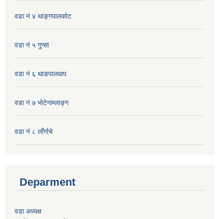
वडा नं ४ थाङ्गपालकाेट
वडा नं ५ गुन्सा
वडा नं ६ थाङपालधाप
वडा नं ७ भाेटेनाम्लाङ्ग
वडा नं ८ लाँर्गाचे
Deparment
वडा अध्यक्ष