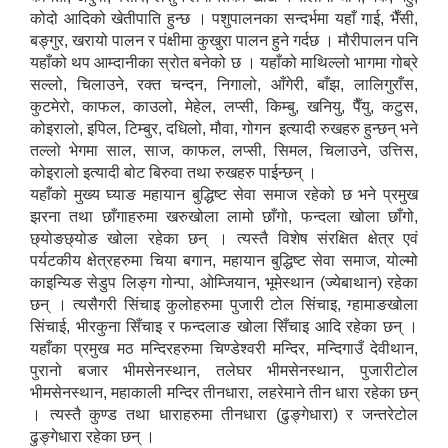
कोदो आदिको खेतीपाति हुन्छ । पशुपालनका सन्दर्भमा यहाँ गाई, भैँसी,
बङ्गुर, खरायो पालन र पंक्षीमा कुखुरा पालन हुने गर्दछ । मौरीपालन पनि
यहाँको थप आम्दानीका स्रोत बनेको छ । यहाँको माथिल्लो भागमा गोब्रे
सल्लो, चिलाउने, रक्त चन्दन, निगालो, आँगेरी, बाँझ, लालिगुराँस,
कुटमेरो, काफल, काउलो, मेहेल, लप्सी, किम्बु, खनियु, पैँयु, कटुस,
कोइरालो, इपिल, टिम्बुर, दधिलो, मौवा, गोगन इत्यादी रुखहरु हुन्छन् भने
तल्लो भेगमा साल, साज, काफल, लप्सी, सिमल, चिलाउने, उत्तिस,
कोइरालो इत्यादी बोट बिरुवा तथा रुखहरु पाईन्छन् ।
यहाँको मुख्य घ्याङ महायान बुद्धिष्ट सेवा समाज रहेको छ भने प्रमुख
झरना तथा छाँगाहरुमा खरुखोला लामो छाँगो, फन्दला खोला छाँगो,
छ्योङछ्योङ खोला रहेका छन् । त्यस्तै विशेष संरक्षित क्षेत्र एवं
पर्यटकीय क्षेत्रहरुमा चिया बगान, महायान बुद्धिष्ट सेवा समाज, योल्मो
काइन्यिङ सेडुप लिङ्ग गोन्पा, ओम्जियान, भूमेस्थान (ज्येबाथान) रहेका
छन् । त्यसैगरी सिंचाइ कुलोहरुमा पुजारी टोल सिंचाइ, ग्हामाङखोला
सिंचाई, भीरकुना सिँचाइ र फन्दलाङ खोला सिँचाइ आदि रहेका छन् ।
यहाँका प्रमुख मठ मन्दिरहरुमा चिण्डेश्वरी मन्दिर, मन्दिगाउँ देवीथान,
पुरानो बजार भीमसेनस्थान, तलेघर भीमसेनस्थान, पुजारीटोल
भीमसेनस्थान, महाकाली मन्दिर तीनधारा, लहरेमाने तीन धारा रहेका छन्
। त्यस्तै कुण्ड तथा धाराहरुमा तीनधारा (ढुङ्गेधारा) र जन्तरेटोल
ढुङ्गेधारा रहेका छन् ।