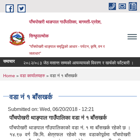
Skip to main content
पाँचपोखरी थाङपाल गाउँपालिका, बागमती-प्रदेश,
सिन्धुपाल्चोक
"पाँचपोखरी थाङ्पाल समृद्धिको आधार - पर्यटन, कृषि, वन र
जलाधार"
समाचार
आ.व २०८२/०८३ जेठ मसान्त सम्मको आयव्यायको विवरण र खर्चको फाँटबारी ।
तेस्
You are here
Home
»
वडा कार्यालयहरु
» वडा नं १ बाँसखर्क
वडा नं १ बाँसखर्क
Submitted on:
Wed, 06/20/2018 - 12:21
पाँचपोखरी थाङ्पाल गाउँपालिका वडा नं १ बाँसखर्क
पाँचपोखरी थाङपाल गाँउपालिकाको वडा नं. १ मा बाँसखर्क रहेको छ ।
१४.९७ वर्ग कि.मि. क्षेत्रफल रहेको यस वडाकोपूर्वमा पाँचपोखरी