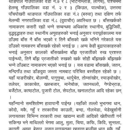
थाङपाल गाँउपालिका वडा नं.७ र ८ (भोटेनाम्लाङ, लागर्चे), पश्चिममा
हेलम्बु गाँउपालिका वडा नंं. २ र ३ (किउल, पाल्चोक), उत्तरमा
पाँचपोखरी थाङपाल गाँउपालिका वडा नं.२ (बरुवा) तथा दक्षिण तर्फ
मेलम्ची नगरपालिका वडा नं.८ (दुवाचौर) अवस्थित छ । बाँसखर्कको
नामाकरण कसरी रह्यो भन्ने सम्बन्धमा अधिकांश स्थानीय, बुद्धिजिवी,
वृद्धवृद्धाहरु तथा स्थानीय अगुवाहरुको भनाई अनुसार परापूर्वकालमा यस
ठाँउमा बाँस नै बाँस भएको र तिनै बाँसको खर्क भनिने गरेकाले यस
ठाँउको नामकरण बाँसखर्क रहेको भनाई छ । अन्य केही बुढापाकाहरुको
भनाई अनुसार कालको बाँसखर्कमा बाँझ प्रजातीको रुख प्रशस्त
पाईन्थ्यो, तिनै बाँझ प्रजातीको रुखको खर्क सोही बाँझखर्क बाँझखर्क
भन्ने ठाँउबाट नामाकरण भएको भनाई छ । यस वडामा बाँसखर्क, जतन,
मन्दिगाँउ तथा डाँङदुवा जस्ता नामबाट परिचित बस्तीहरु रहेको छ ।
यहाँ याङरीखोर, बोलम्ची, पागुगुम्बा, थार्पुचेत, तोम्सांखोर, स्याङ्वोखोर,
तलेघर, काकाचेत, खरुबजार, मानेचोक, जतनथलो, गेण्डेभ्राङ,
बर्जेटोल, काष्ठटोल, पुजारी टोल, सेपटोल, खनालटोल आदि रहेका छन्
।
यहाँन्यानो समशितोष्ण हावापानीे पाईन्छ ।यहाँको तल्लो भुभागमा धान,
कोदो, मकै, गहुँ र तरकारीमा काउली, बन्दा, गोलभेडा, भेडेखुर्सानी
लगायतका विभिन्न तरकारी तथा खाद्यन्न बाली आदिको खेतीपाती गर्न
सकिन्छ भने माथिल्लो भेगमा आलु, मुला, चिया, कफि, किवि, सुन्तला,
कागती, अदुवा, बेसार, लसुन लगायतका खाद्यन्न बालीमा धान, मकै, गहुँ,