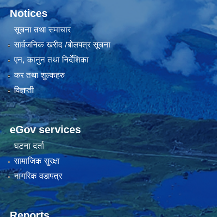
Notices
सूचना तथा समाचार
सार्वजनिक खरीद /बोलपत्र सूचना
एन, कानुन तथा निर्देशिका
कर तथा शुल्कहरु
विज्ञप्ती
eGov services
घटना दर्ता
सामाजिक सुरक्षा
नागरिक वडापत्र
Reports