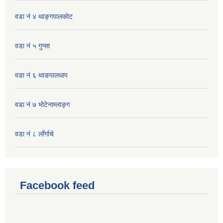
वडा नं ४ थाङ्गपालकाेट
वडा नं ५ गुन्सा
वडा नं ६ थाङपालधाप
वडा नं ७ भाेटेनाम्लाङ्ग
वडा नं ८ लाँर्गाचे
Facebook feed