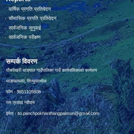
वार्षिक प्रगति प्रतिवेदन
चौमासिक प्रगति प्रतिवेदन
सार्वजनिक सुनुवाई
सार्वजनिक परीक्षण
सम्पर्क विवरण
पाँचपाेखरी थाङपाल गाउँपालिका गाउँ कार्यपालिकाको कार्यलय
थाङपालधाप, सिन्घुपाल्चाेक
फाेन ः 9851109808
राम प्रसाद न्याैपाने
इमेल ः
ito.panchpokharithangpalmun@gmail.com