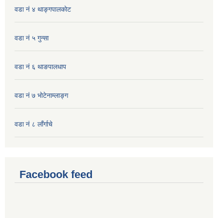
वडा नं ४ थाङ्गपालकाेट
वडा नं ५ गुन्सा
वडा नं ६ थाङपालधाप
वडा नं ७ भाेटेनाम्लाङ्ग
वडा नं ८ लाँर्गाचे
Facebook feed