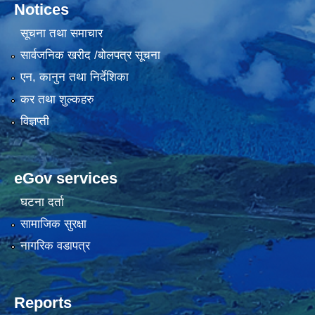
Notices
सूचना तथा समाचार
सार्वजनिक खरीद /बोलपत्र सूचना
एन, कानुन तथा निर्देशिका
कर तथा शुल्कहरु
विज्ञप्ती
eGov services
घटना दर्ता
सामाजिक सुरक्षा
नागरिक वडापत्र
Reports