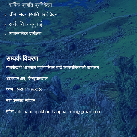
वार्षिक प्रगति प्रतिवेदन
चौमासिक प्रगति प्रतिवेदन
सार्वजनिक सुनुवाई
सार्वजनिक परीक्षण
सम्पर्क विवरण
पाँचपाेखरी थाङपाल गाउँपालिका गाउँ कार्यपालिकाको कार्यलय
थाङपालधाप, सिन्घुपाल्चाेक
फाेन ः 9851109808
राम प्रसाद न्याैपाने
इमेल ः
ito.panchpokharithangpalmun@gmail.com