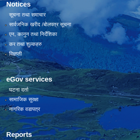
Notices
सूचना तथा समाचार
सार्वजनिक खरीद /बोलपत्र सूचना
एन, कानुन तथा निर्देशिका
कर तथा शुल्कहरु
विज्ञप्ती
eGov services
घटना दर्ता
सामाजिक सुरक्षा
नागरिक वडापत्र
Reports