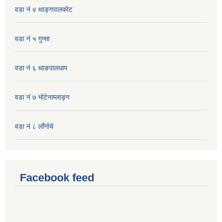
वडा नं ४ थाङ्गपालकाेट
वडा नं ५ गुन्सा
वडा नं ६ थाङपालधाप
वडा नं ७ भाेटेनाम्लाङ्ग
वडा नं ८ लाँर्गाचे
Facebook feed