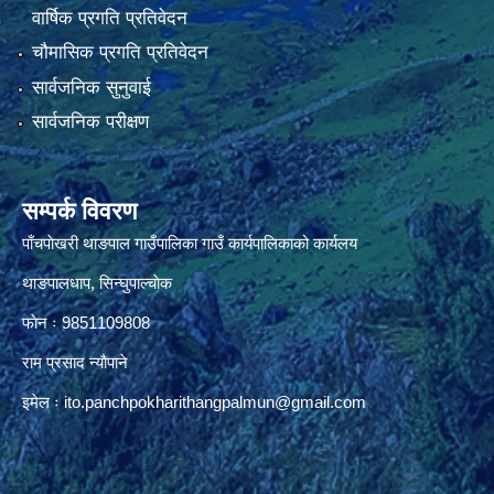
वार्षिक प्रगति प्रतिवेदन
चौमासिक प्रगति प्रतिवेदन
सार्वजनिक सुनुवाई
सार्वजनिक परीक्षण
सम्पर्क विवरण
पाँचपाेखरी थाङपाल गाउँपालिका गाउँ कार्यपालिकाको कार्यलय
थाङपालधाप, सिन्घुपाल्चाेक
फाेन ः 9851109808
राम प्रसाद न्याैपाने
इमेल ः
ito.panchpokharithangpalmun@gmail.com