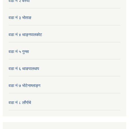
वडा नं २ बरुवा
वडा नं ३ भाेताङ
वडा नं ४ थाङ्गपालकाेट
वडा नं ५ गुन्सा
वडा नं ६ थाङपालधाप
वडा नं ७ भाेटेनाम्लाङ्ग
वडा नं ८ लाँर्गाचे