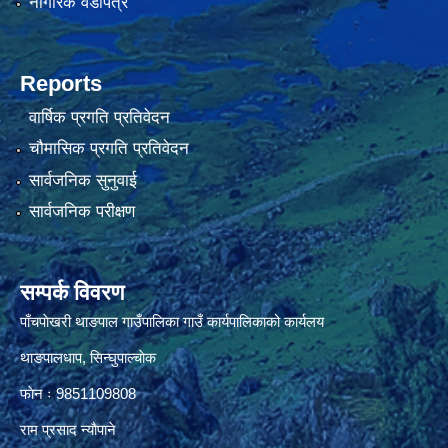
नागरिक वडापत्र
Reports
वार्षिक प्रगति प्रतिवेदन
चौमासिक प्रगति प्रतिवेदन
सार्वजनिक सुनुवाई
सार्वजनिक परीक्षण
सम्पर्क विवरण
पाँचपाेखरी थाङपाल गाउँपालिका गाउँ कार्यपालिकाको कार्यलय
थाङपालधाप, सिन्घुपाल्चाेक
फाेन ः 9851109808
राम प्रसाद न्याैपाने