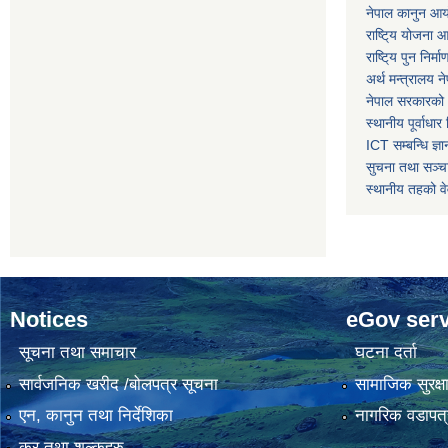
नेपाल कानुन आ
राष्टि्य योजना 
राष्टि्य पुन निर्
अर्थ मन्त्रालय न
नेपाल सरकारको 
स्थानीय पूर्वाध
ICT सम्बन्धि ज्ञा
सुचना तथा सञ्चा
स्थानीय तहको व
Notices
eGov serv
सूचना तथा समाचार
घटना दर्ता
सार्वजनिक खरीद /बोलपत्र सूचना
सामाजिक सुरक्ष
एन, कानुन तथा निर्देशिका
नागरिक वडापत्
कर तथा शुल्कहरु