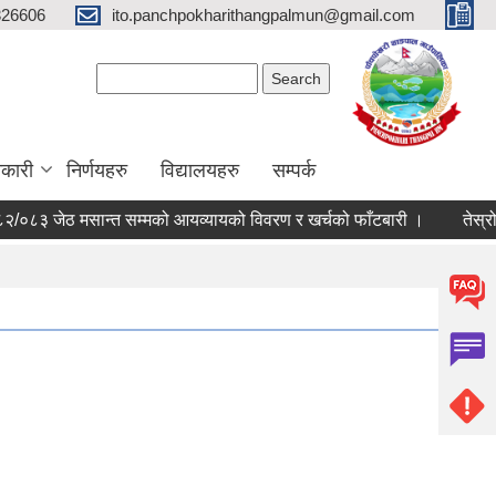
326606
ito.panchpokharithangpalmun@gmail.com
Search form
Search
कारी
निर्णयहरु
विद्यालयहरु
सम्पर्क
 जेठ मसान्त सम्मको आयव्यायको विवरण र खर्चको फाँटबारी ।
तेस्रो त्