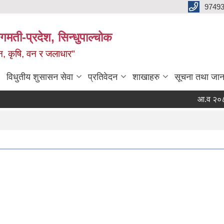
9749
मती-प्रदेश, सिन्धुपाल्चोक
टन, कृषि, वन र जलाधार"
विधुतीय शुसासन सेवा
प्रतिवेदन
शाखाहरु
सूचना तथा जान
आ.व २०८२/०८३