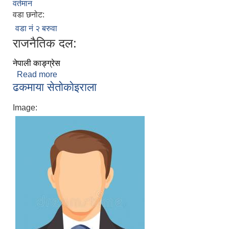
वर्तमान
वडा छनोट:
वडा नं २ बरुवा
राजनैतिक दल:
नेपाली काङ्ग्रेस
Read more
about पेमा वाइवा तामाङ
ढकमाया सेताेकाेइराला
Image: