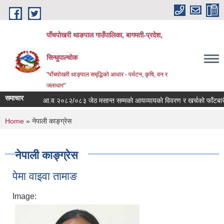
Skip to main content
पाँचपोखरी थाङपाल गाउँपालिका, बागमती-प्रदेश,
सिन्धुपाल्चोक
"पाँचपोखरी थाङ्पाल समृद्धिको आधार - पर्यटन, कृषि, वन र
जलाधार"
समाचार
आ.व २०८२/०८३ जेठ मसान्त सम्मको आयव्यायको विवरण र खर्चको फाँटबारी ।
You are here
Home
» नेपाली काङ्ग्रेस
नेपाली काङ्ग्रेस
पेमा वाइवा तामाङ
Image: