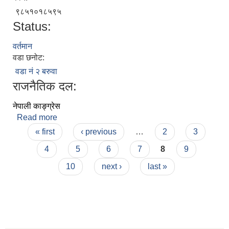
९८५१०१८५९५
Status:
वर्तमान
वडा छनोट:
वडा नं २ बरुवा
राजनैतिक दल:
नेपाली काङ्ग्रेस
Read more
about सुन बहादुर सम्देन
Pages
« first
‹ previous
…
2
3
4
5
6
7
8
9
10
next ›
last »