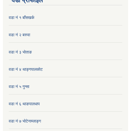
वडा प्रोफाइल
वडा नं १ बाँसखर्क
वडा नं २ बरुवा
वडा नं ३ भाेताङ
वडा नं ४ थाङ्गपालकाेट
वडा नं ५ गुन्सा
वडा नं ६ थाङपालधाप
वडा नं ७ भाेटेनाम्लाङ्ग