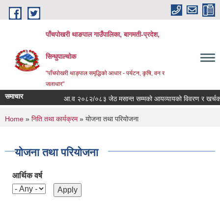
Skip to main content
पाँचपोखरी थाङपाल गाउँपालिका, बागमती-प्रदेश,
सिन्धुपाल्चोक
"पाँचपोखरी थाङ्पाल समृद्धिको आधार - पर्यटन, कृषि, वन र
जलाधार"
समाचार
आ.व २०८२/०८३ जेठ मसान्त सम्मको आयव्यायको विवरण र खर्चको फाँट
You are here
Home
»
निति तथा कार्यक्रम
» योजना तथा परियोजना
योजना तथा परियोजना
आर्थिक वर्ष