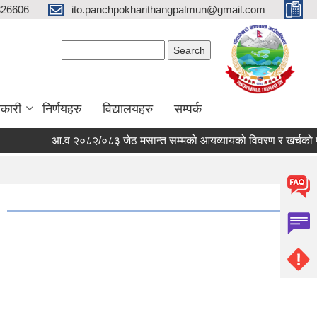
326606
ito.panchpokharithangpalmun@gmail.com
Search form
Search
कारी
निर्णयहरु
विद्यालयहरु
सम्पर्क
आ.व २०८२/०८३ जेठ मसान्त सम्मको आयव्यायको विवरण र खर्चको फाँटबा