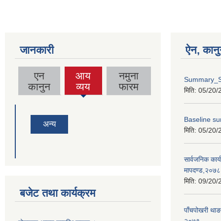
जानकारी
ऐन, कानु
एन
आय
नमुना
Summary_S
(active
कानुन
व्यय
फारम
मिति:
05/20/
tab)
Baseline su
अन्य
मिति:
05/20/
सार्वजनिक कार्य
मापदण्ड,२०७८
मिति:
09/20/
बजेट तथा कार्यक्रम
पाँचपोखरी थाङ