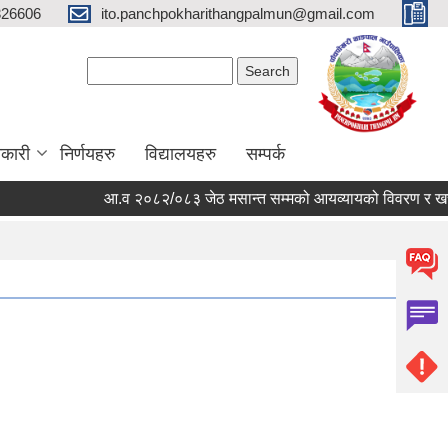
326606
ito.panchpokharithangpalmun@gmail.com
Search form
Search
कारी
निर्णयहरु
विद्यालयहरु
सम्पर्क
आ.व २०८२/०८३ जेठ मसान्त सम्मको आयव्यायको विवरण र खर्चको फ