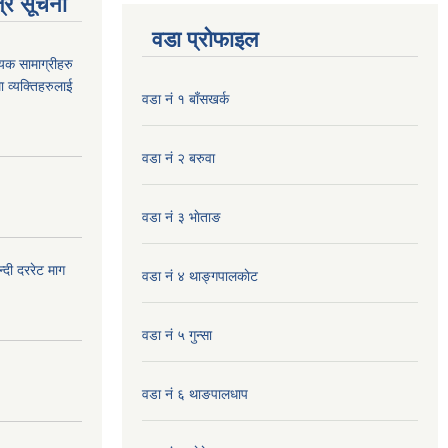
्र सूचना
वडा प्रोफाइल
यक सामाग्रीहरु
ा व्यक्तिहरुलाई
वडा नं १ बाँसखर्क
वडा नं २ बरुवा
वडा नं ३ भाेताङ
दी दररेट माग
वडा नं ४ थाङ्गपालकाेट
वडा नं ५ गुन्सा
वडा नं ६ थाङपालधाप