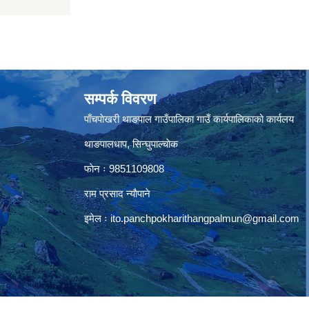
सम्पर्क विवरण
पाँचपाेखरी थाङपाल गाउँपालिका गाउँ कार्यपालिकाको कार्यलय
थाङपालधाप, सिन्घुपाल्चाेक
फाेन ः 9851109808
राम प्रसाद न्याैपाने
इमेल ः
ito.panchpokharithangpalmun@gmail.com