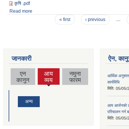
कृषि .pdf
Read more
about कृषि विकास कार्यक्रममा सहभागी हुने सम्बन्धि सूचना
Pages
« first
‹ previous
…
जानकारी
ऐन, कानु
एन
आय
नमुना
आर्थिक अनुशास
(active
कानुन
व्यय
फारम
कार्यविधि
tab)
मिति:
05/05/
अन्य
आय आर्जनको लाग
परिचालन गर्न 
मिति:
05/05/