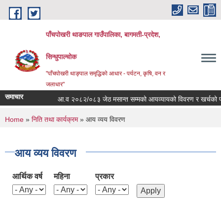
Skip to main content
पाँचपोखरी थाङपाल गाउँपालिका, बागमती-प्रदेश,
सिन्धुपाल्चोक
"पाँचपोखरी थाङ्पाल समृद्धिको आधार - पर्यटन, कृषि, वन र
जलाधार"
समाचार
आ.व २०८२/०८३ जेठ मसान्त सम्मको आयव्यायको विवरण र खर्चको फाँटबा
You are here
Home
»
निति तथा कार्यक्रम
» आय व्यय विवरण
आय व्यय विवरण
आर्थिक वर्ष
महिना
प्रकार