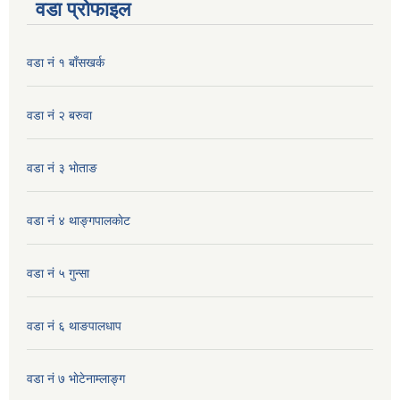
वडा प्रोफाइल
वडा नं १ बाँसखर्क
वडा नं २ बरुवा
वडा नं ३ भाेताङ
वडा नं ४ थाङ्गपालकाेट
वडा नं ५ गुन्सा
वडा नं ६ थाङपालधाप
वडा नं ७ भाेटेनाम्लाङ्ग