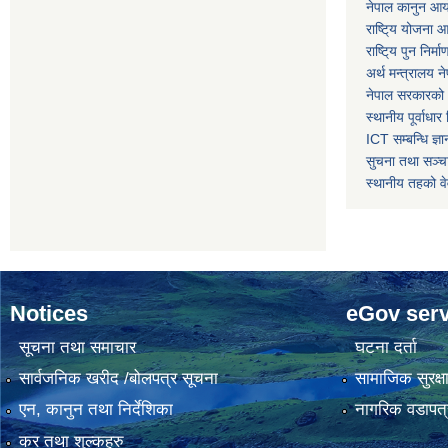
नेपाल कानुन आ
राष्टि्य योजना 
राष्टि्य पुन निर्
अर्थ मन्त्रालय न
नेपाल सरकारको 
स्थानीय पूर्वाध
ICT सम्बन्धि ज्ञा
सुचना तथा सञ्चा
स्थानीय तहको व
Notices
eGov serv
सूचना तथा समाचार
घटना दर्ता
सार्वजनिक खरीद /बोलपत्र सूचना
सामाजिक सुरक्ष
एन, कानुन तथा निर्देशिका
नागरिक वडापत्
कर तथा शुल्कहरु