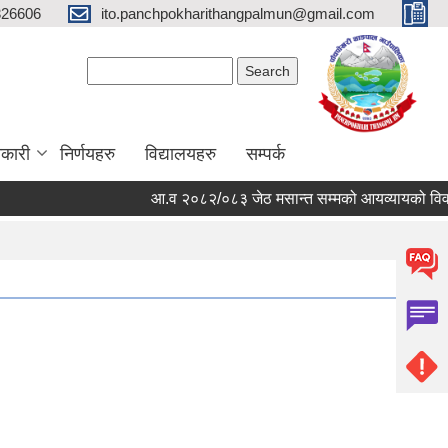
326606
ito.panchpokharithangpalmun@gmail.com
Search form
Search
कारी
निर्णयहरु
विद्यालयहरु
सम्पर्क
आ.व २०८२/०८३ जेठ मसान्त सम्मको आयव्यायको विवरण र 