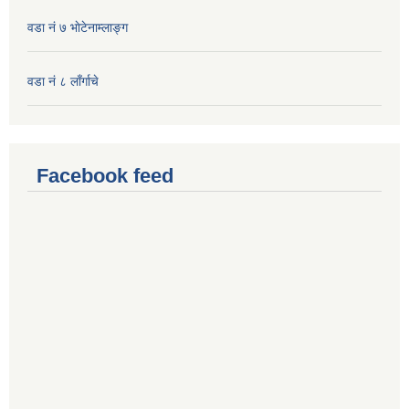
वडा नं ७ भाेटेनाम्लाङ्ग
वडा नं ८ लाँर्गाचे
Facebook feed