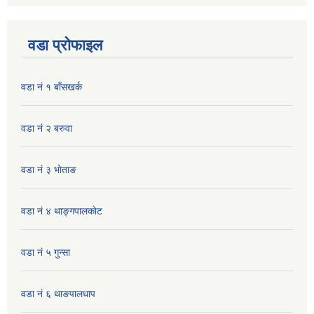
वडा प्रोफाइल
वडा नं १ बाँसखर्क
वडा नं २ बरुवा
वडा नं ३ भाेताङ
वडा नं ४ थाङ्गपालकाेट
वडा नं ५ गुन्सा
वडा नं ६ थाङपालधाप