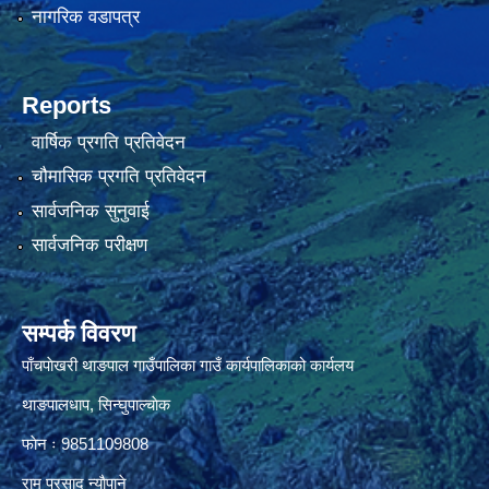
नागरिक वडापत्र
Reports
वार्षिक प्रगति प्रतिवेदन
चौमासिक प्रगति प्रतिवेदन
सार्वजनिक सुनुवाई
सार्वजनिक परीक्षण
सम्पर्क विवरण
पाँचपाेखरी थाङपाल गाउँपालिका गाउँ कार्यपालिकाको कार्यलय
थाङपालधाप, सिन्घुपाल्चाेक
फाेन ः 9851109808
राम प्रसाद न्याैपाने