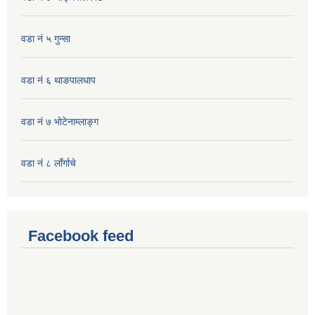
वडा नं ५ गुन्सा
वडा नं ६ थाङपालधाप
वडा नं ७ भाेटेनाम्लाङ्ग
वडा नं ८ लाँर्गाचे
Facebook feed