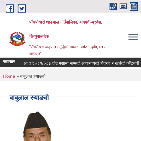
Skip to main content
पाँचपोखरी थाङपाल गाउँपालिका, बागमती-प्रदेश,
सिन्धुपाल्चोक
"पाँचपोखरी थाङ्पाल समृद्धिको आधार - पर्यटन, कृषि, वन र
जलाधार"
समाचार
आ.व २०८२/०८३ जेठ मसान्त सम्मको आयव्यायको विवरण र खर्चको फाँटबारी ।
You are here
Home
» बाबुलाल स्याङवो
बाबुलाल स्याङवो