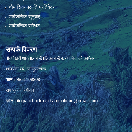
चौमासिक प्रगति प्रतिवेदन
सार्वजनिक सुनुवाई
सार्वजनिक परीक्षण
सम्पर्क विवरण
पाँचपाेखरी थाङपाल गाउँपालिका गाउँ कार्यपालिकाको कार्यलय
थाङपालधाप, सिन्घुपाल्चाेक
फाेन ः 9851109808
राम प्रसाद न्याैपाने
इमेल ः
ito.panchpokharithangpalmun@gmail.com