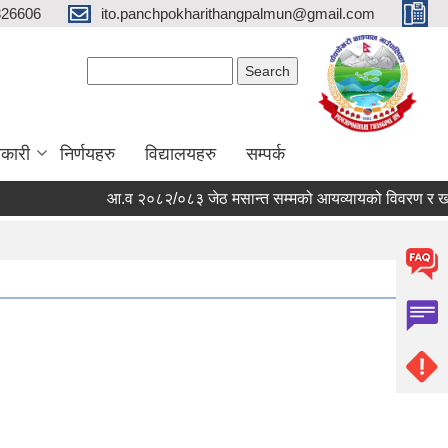
326606
ito.panchpokharithangpalmun@gmail.com
Search form
Search
कारी
निर्णयहरु
विद्यालयहरु
सम्पर्क
आ.व २०८२/०८३ जेठ मसान्त सम्मको आयव्यायको विवरण र खर्चको