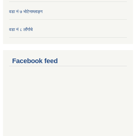
वडा नं ७ भाेटेनाम्लाङ्ग
वडा नं ८ लाँर्गाचे
Facebook feed