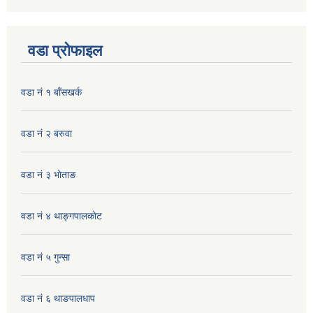
वडा प्रोफाइल
वडा नं १ बाँसखर्क
वडा नं २ बरुवा
वडा नं ३ भाेताङ
वडा नं ४ थाङ्गपालकाेट
वडा नं ५ गुन्सा
वडा नं ६ थाङपालधाप