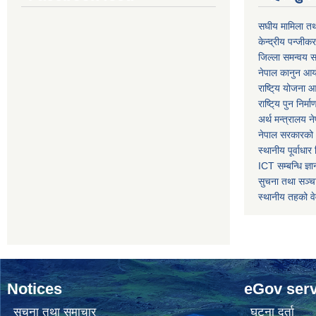
स‌घीय मामिला तथ
केन्द्रीय पन्जीक
जिल्ला समन्वय स
नेपाल कानुन आ
राष्टि्य योजना 
राष्टि्य पुन निर्
अर्थ मन्त्रालय न
नेपाल सरकारको 
स्थानीय पूर्वाध
ICT सम्बन्धि ज्ञा
सुचना तथा सञ्चा
स्थानीय तहको व
Notices
eGov serv
सूचना तथा समाचार
घटना दर्ता