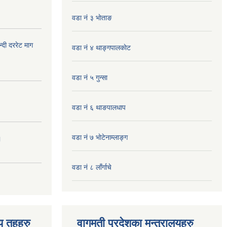
वडा नं ३ भाेताङ
दी दररेट माग
वडा नं ४ थाङ्गपालकाेट
वडा नं ५ गुन्सा
वडा नं ६ थाङपालधाप
वडा नं ७ भाेटेनाम्लाङ्ग
।
वडा नं ८ लाँर्गाचे
िय तहहरु
वागमती प्रदेशका मन्त्रालयहरु