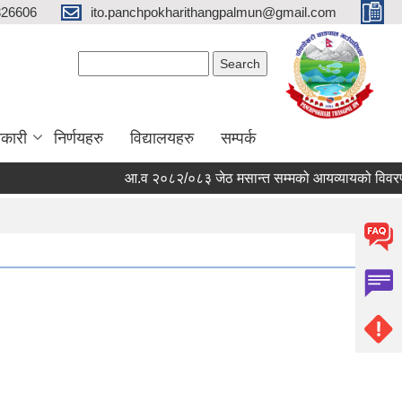
326606
ito.panchpokharithangpalmun@gmail.com
Search form
Search
कारी
निर्णयहरु
विद्यालयहरु
सम्पर्क
आ.व २०८२/०८३ जेठ मसान्त सम्मको आयव्यायको विवरण र ख