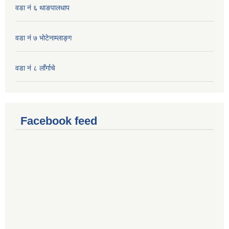
वडा नं ६ थाङपालधाप
वडा नं ७ भाेटेनाम्लाङ्ग
वडा नं ८ लाँर्गाचे
Facebook feed