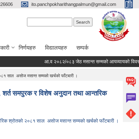
326606
ito.panchpokharithangpalmun@gmail.com
Search form
Search
कारी
निर्णयहरु
विद्यालयहरु
सम्पर्क
आ.व २०८२/०८३ जेठ मसान्त सम्मको आयव्यायको विवरण र खर
०८१ साल असोज मसान्त सम्मको खर्चको फाँटबारी ।
 शर्त समपुरक र विशेष अनुदान तथा आन्तरिक
्तरिक श्रोतको २०८१ साल असोज मसान्त सम्मको खर्चको फाँटबारी ।