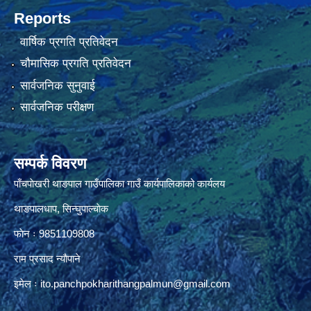
Reports
वार्षिक प्रगति प्रतिवेदन
चौमासिक प्रगति प्रतिवेदन
सार्वजनिक सुनुवाई
सार्वजनिक परीक्षण
सम्पर्क विवरण
पाँचपाेखरी थाङपाल गाउँपालिका गाउँ कार्यपालिकाको कार्यलय
थाङपालधाप, सिन्घुपाल्चाेक
फाेन ः 9851109808
राम प्रसाद न्याैपाने
इमेल ः
ito.panchpokharithangpalmun@gmail.com