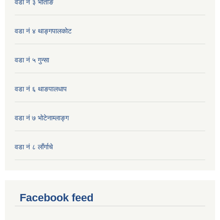
वडा नं ३ भाेताङ
वडा नं ४ थाङ्गपालकाेट
वडा नं ५ गुन्सा
वडा नं ६ थाङपालधाप
वडा नं ७ भाेटेनाम्लाङ्ग
वडा नं ८ लाँर्गाचे
Facebook feed