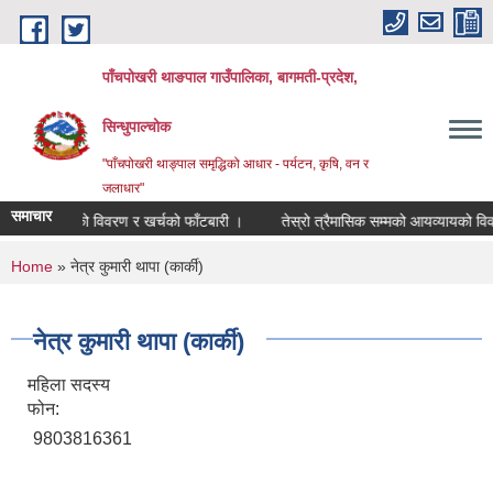
Skip to main content
पाँचपोखरी थाङपाल गाउँपालिका, बागमती-प्रदेश,
सिन्धुपाल्चोक
"पाँचपोखरी थाङ्पाल समृद्धिको आधार - पर्यटन, कृषि, वन र
जलाधार"
समाचार
यव्यायको विवरण र खर्चको फाँटबारी ।
तेस्रो त्रैमासिक सम्मको आयव्यायको विवरण र 
You are here
Home
» नेत्र कुमारी थापा (कार्की)
नेत्र कुमारी थापा (कार्की)
महिला सदस्य
फोन:
9803816361