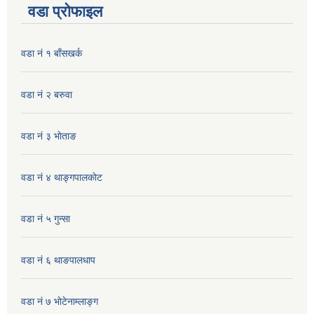
वडा प्रोफाइल
वडा नं १ बाँसखर्क
वडा नं २ बरुवा
वडा नं ३ भाेताङ
वडा नं ४ थाङ्गपालकाेट
वडा नं ५ गुन्सा
वडा नं ६ थाङपालधाप
वडा नं ७ भाेटेनाम्लाङ्ग