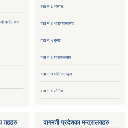
वडा नं ३ भाेताङ
दी दररेट माग
वडा नं ४ थाङ्गपालकाेट
वडा नं ५ गुन्सा
वडा नं ६ थाङपालधाप
वडा नं ७ भाेटेनाम्लाङ्ग
।
वडा नं ८ लाँर्गाचे
िय तहहरु
वागमती प्रदेशका मन्त्रालयहरु