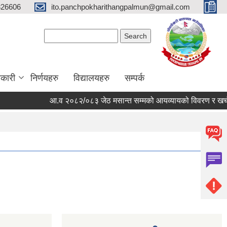
326606
ito.panchpokharithangpalmun@gmail.com
Search form
Search
कारी
निर्णयहरु
विद्यालयहरु
सम्पर्क
आ.व २०८२/०८३ जेठ मसान्त सम्मको आयव्यायको विवरण र खर्चको फ