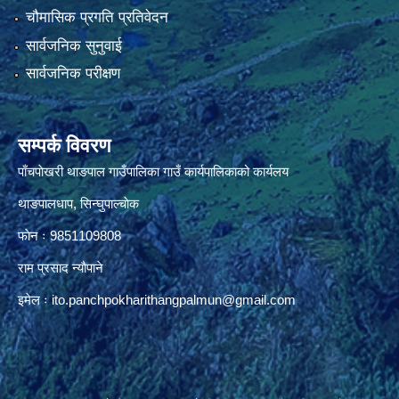
चौमासिक प्रगति प्रतिवेदन
सार्वजनिक सुनुवाई
सार्वजनिक परीक्षण
सम्पर्क विवरण
पाँचपाेखरी थाङपाल गाउँपालिका गाउँ कार्यपालिकाको कार्यलय
थाङपालधाप, सिन्घुपाल्चाेक
फाेन ः 9851109808
राम प्रसाद न्याैपाने
इमेल ः
ito.panchpokharithangpalmun@gmail.com