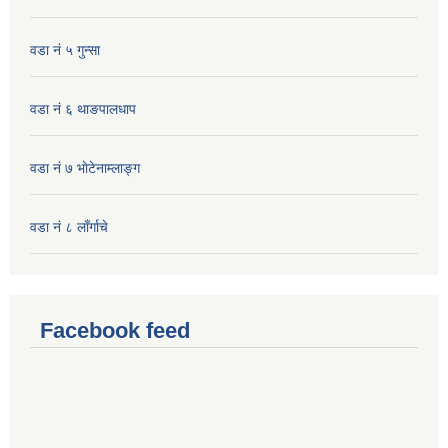
वडा नं ५ गुन्सा
वडा नं ६ थाङपालधाप
वडा नं ७ भाेटेनाम्लाङ्ग
वडा नं ८ लाँर्गाचे
Facebook feed