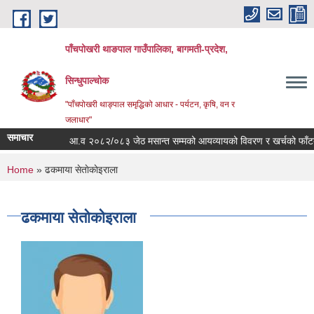
Skip to main content
पाँचपोखरी थाङपाल गाउँपालिका, बागमती-प्रदेश,
सिन्धुपाल्चोक
"पाँचपोखरी थाङ्पाल समृद्धिको आधार - पर्यटन, कृषि, वन र
जलाधार"
समाचार
आ.व २०८२/०८३ जेठ मसान्त सम्मको आयव्यायको विवरण र खर्चको फाँटबारी 
You are here
Home
» ढकमाया सेताेकाेइराला
ढकमाया सेताेकाेइराला