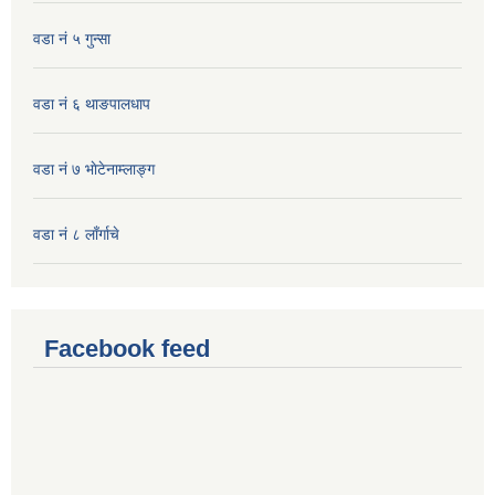
वडा नं ५ गुन्सा
वडा नं ६ थाङपालधाप
वडा नं ७ भाेटेनाम्लाङ्ग
वडा नं ८ लाँर्गाचे
Facebook feed