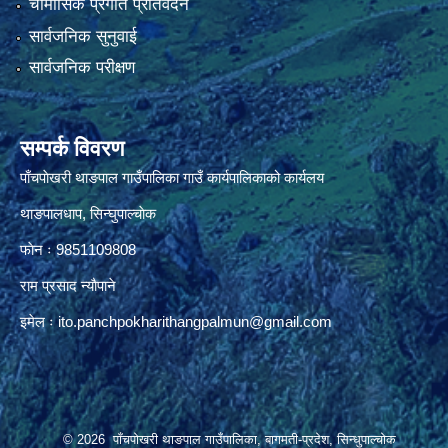
चौमासिक प्रगति प्रतिवेदन
सार्वजनिक सुनुवाई
सार्वजनिक परीक्षण
सम्पर्क विवरण
पाँचपाेखरी थाङपाल गाउँपालिका गाउँ कार्यपालिकाको कार्यलय
थाङपालधाप, सिन्घुपाल्चाेक
फाेन ः 9851109808
राम प्रसाद न्याैपाने
इमेल ः
ito.panchpokharithangpalmun@gmail.com
© 2026 पाँचपोखरी थाङपाल गाउँपालिका, बागमती-प्रदेश, सिन्धुपाल्चोक