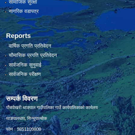
सामाजिक सुरक्षा
नागरिक वडापत्र
Reports
वार्षिक प्रगति प्रतिवेदन
चौमासिक प्रगति प्रतिवेदन
सार्वजनिक सुनुवाई
सार्वजनिक परीक्षण
सम्पर्क विवरण
पाँचपाेखरी थाङपाल गाउँपालिका गाउँ कार्यपालिकाको कार्यलय
थाङपालधाप, सिन्घुपाल्चाेक
फाेन ः 9851109808