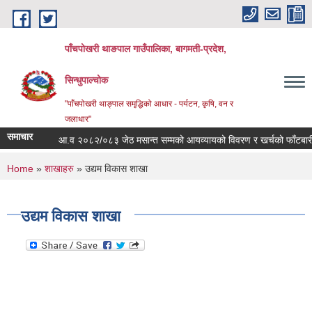
Skip to main content
पाँचपोखरी थाङपाल गाउँपालिका, बागमती-प्रदेश,
सिन्धुपाल्चोक
"पाँचपोखरी थाङ्पाल समृद्धिको आधार - पर्यटन, कृषि, वन र
जलाधार"
समाचार
आ.व २०८२/०८३ जेठ मसान्त सम्मको आयव्यायको विवरण र खर्चको फाँटबारी ।
You are here
Home
»
शाखाहरु
» उद्यम विकास शाखा
उद्यम विकास शाखा