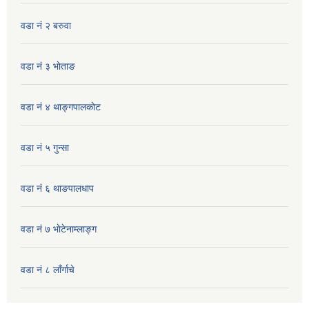
वडा नं २ बरुवा
वडा नं ३ भाेताङ
वडा नं ४ थाङ्गपालकाेट
वडा नं ५ गुन्सा
वडा नं ६ थाङपालधाप
वडा नं ७ भाेटेनाम्लाङ्ग
वडा नं ८ लाँर्गाचे