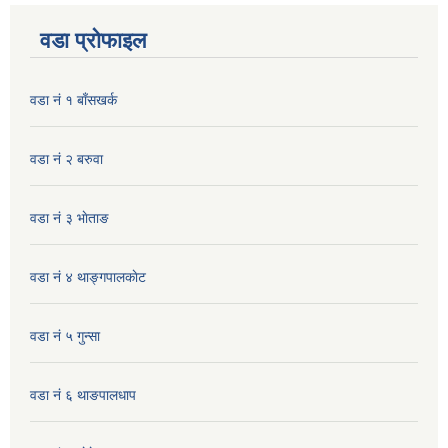
वडा प्रोफाइल
वडा नं १ बाँसखर्क
वडा नं २ बरुवा
वडा नं ३ भाेताङ
वडा नं ४ थाङ्गपालकाेट
वडा नं ५ गुन्सा
वडा नं ६ थाङपालधाप