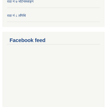
वडा नं ७ भाेटेनाम्लाङ्ग
वडा नं ८ लाँर्गाचे
Facebook feed