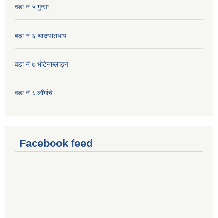
वडा नं ५ गुन्सा
वडा नं ६ थाङपालधाप
वडा नं ७ भाेटेनाम्लाङ्ग
वडा नं ८ लाँर्गाचे
Facebook feed