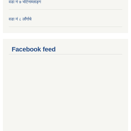
वडा नं ७ भाेटेनाम्लाङ्ग
वडा नं ८ लाँर्गाचे
Facebook feed