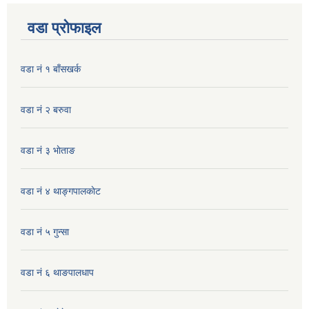
वडा प्रोफाइल
वडा नं १ बाँसखर्क
वडा नं २ बरुवा
वडा नं ३ भाेताङ
वडा नं ४ थाङ्गपालकाेट
वडा नं ५ गुन्सा
वडा नं ६ थाङपालधाप