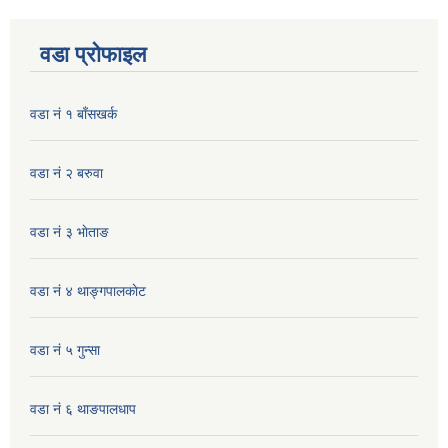
वडा प्रोफाइल
वडा नं १ बाँसखर्क
वडा नं २ बरुवा
वडा नं ३ भाेताङ
वडा नं ४ थाङ्गपालकाेट
वडा नं ५ गुन्सा
वडा नं ६ थाङपालधाप