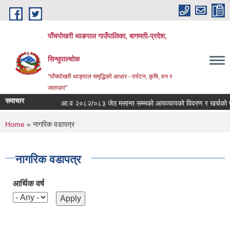
Skip to main content
पाँचपोखरी थाङपाल गाउँपालिका, बागमती-प्रदेश,
सिन्धुपाल्चोक
"पाँचपोखरी थाङ्पाल समृद्धिको आधार - पर्यटन, कृषि, वन र
जलाधार"
समाचार
आ.व २०८२/०८३ जेठ मसान्त सम्मको आयव्यायको विवरण र खर्चको फाँटबा
You are here
Home
» नागरिक वडापत्र
नागरिक वडापत्र
आर्थिक वर्ष