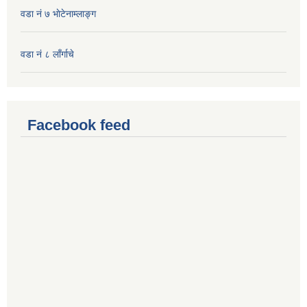
वडा नं ७ भाेटेनाम्लाङ्ग
वडा नं ८ लाँर्गाचे
Facebook feed